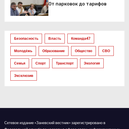
От парковок до тарифов
п
о
з
Безопасность
Власть
Команда47
а
Молодёжь
Образование
Общество
СВО
п
Семья
Спорт
Транспорт
Экология
и
Эксклюзив
с
я
м
Сетевое издание «Заневский вестник» зарегистрировано в