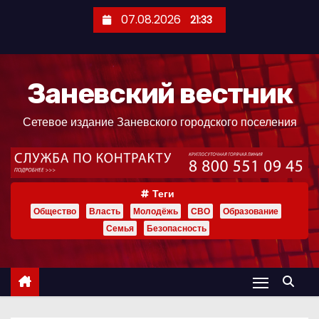
П
07.08.2026
21:33
е
р
е
Заневский вестник
й
т
Сетевое издание Заневского городского поселения
и
к
с
о
Теги
д
Общество
Власть
Молодёжь
СВО
Образование
е
Семья
Безопасность
р
ж
и
м