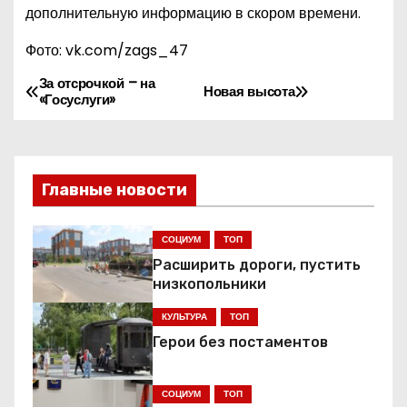
дополнительную информацию в скором времени.
Фото: vk.com/zags_47
За отсрочкой – на
Н
Новая высота
«Госуслуги»
а
в
Главные новости
и
г
СОЦИУМ
ТОП
Расширить дороги, пустить
а
низкопольники
ц
КУЛЬТУРА
ТОП
Герои без постаментов
и
я
СОЦИУМ
ТОП