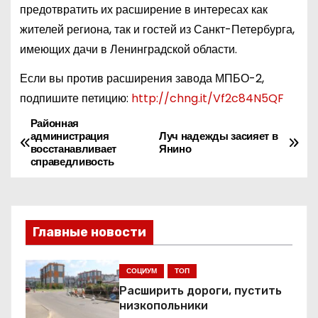
предотвратить их расширение в интересах как
жителей региона, так и гостей из Санкт-Петербурга,
имеющих дачи в Ленинградской области.
Если вы против расширения завода МПБО-2,
подпишите петицию:
http://chng.it/Vf2c84N5QF
Районная
Н
администрация
Луч надежды засияет в
восстанавливает
Янино
а
справедливость
в
и
Главные новости
г
СОЦИУМ
ТОП
а
Расширить дороги, пустить
ц
низкопольники