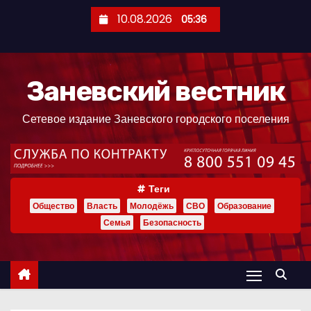
П
10.08.2026
05:36
е
р
е
Заневский вестник
й
т
Сетевое издание Заневского городского поселения
и
к
с
о
Теги
д
Общество
Власть
Молодёжь
СВО
Образование
е
Семья
Безопасность
р
ж
и
м