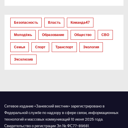
о
з
а
Безопасность
Власть
Команда47
п
Молодёжь
Образование
Общество
СВО
и
Семья
Спорт
Транспорт
Экология
с
Эксклюзив
я
м
Сетевое издание «Заневский вестник» зарегистрировано в
Федеральной службе по надзору в сфере связи, информационных
технологий и массовых коммуникаций 10 июня 2025 года.
Свидетельство о регистрации Эл № ФС77-89681.