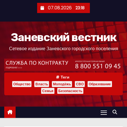
П
07.08.2026
23:18
е
р
е
Заневский вестник
й
т
Сетевое издание Заневского городского поселения
и
к
с
о
Теги
д
Общество
Власть
Молодёжь
СВО
Образование
е
Семья
Безопасность
р
ж
и
м