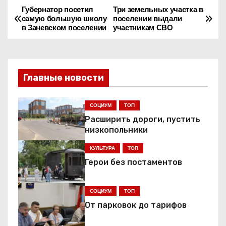
Губернатор посетил
Три земельных участка в
Н
самую большую школу
поселении выдали
в Заневском поселении
участникам СВО
а
в
и
Главные новости
г
СОЦИУМ
ТОП
а
Расширить дороги, пустить
низкопольники
ц
КУЛЬТУРА
ТОП
и
Герои без постаментов
я
СОЦИУМ
ТОП
п
От парковок до тарифов