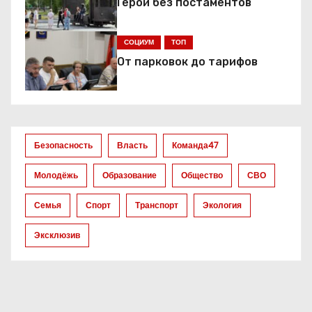
и
Герои без постаментов
я
СОЦИУМ
ТОП
п
От парковок до тарифов
о
з
а
Безопасность
Власть
Команда47
п
Молодёжь
Образование
Общество
СВО
и
Семья
Спорт
Транспорт
Экология
с
Эксклюзив
я
м