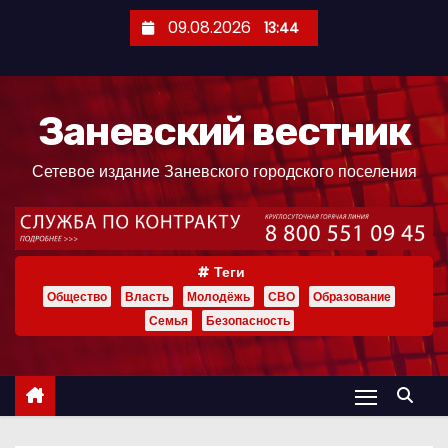
П
09.08.2026
13:44
е
р
е
Заневский вестник
й
т
Сетевое издание Заневского городского поселения
и
к
с
о
Теги
д
Общество
Власть
Молодёжь
СВО
Образование
е
Семья
Безопасность
р
ж
и
м