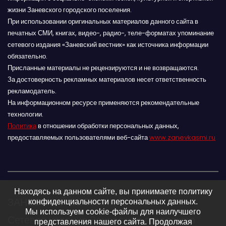
жизни Заневского городского поселения.
При использовании оригинальных материалов данного сайта в
печатных СМИ, книгах, видео-, радио-, теле-форматах упоминание
сетевого издания «Заневский вестник» как источника информации
обязательно.
Присланные материалы не рецензируются и не возвращаются.
За достоверность рекламных материалов несет ответственность
рекламодатель.
На информационном ресурсе применяются рекомендательные
технологии.
Политика
в отношении обработки персональных данных,
предоставляемых пользователями веб-сайта
www.zanevkasmi.ru
Находясь на данном сайте, вы принимаете политику
ЗАНЕВСКИЙ ВЕСТНИК 16+
конфиденциальности персональных данных.
Мы используем cookie-файлы для наилучшего
Сетевое издание Заневского городского
представления нашего сайта. Продолжая