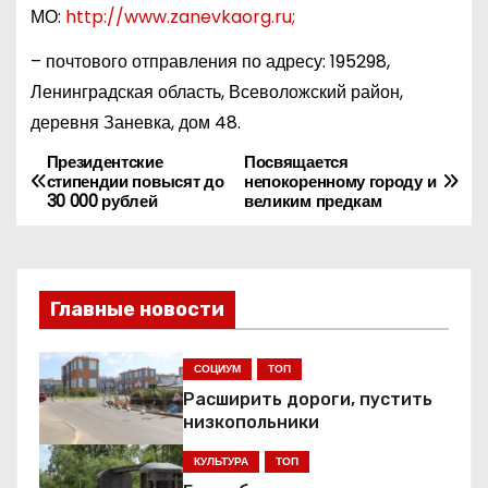
МО:
http://www.zanevkaorg.ru;
– почтового отправления по адресу: 195298,
Ленинградская область, Всеволожский район,
деревня Заневка, дом 48.
Президентские
Посвящается
Н
стипендии повысят до
непокоренному городу и
30 000 рублей
великим предкам
а
в
и
Главные новости
г
СОЦИУМ
ТОП
а
Расширить дороги, пустить
низкопольники
ц
КУЛЬТУРА
ТОП