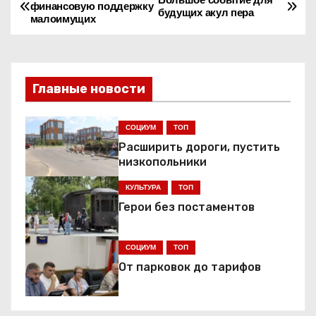
Н
финансовую поддержку
будущих акул пера
малоимущих
а
в
и
Главные новости
г
СОЦИУМ
ТОП
а
Расширить дороги, пустить
низкопольники
ц
КУЛЬТУРА
ТОП
и
Герои без постаментов
я
СОЦИУМ
ТОП
п
От парковок до тарифов
о