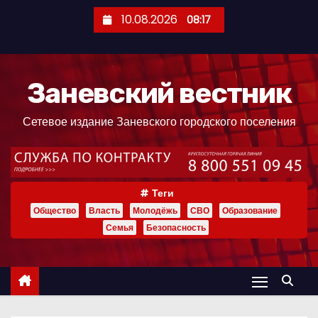
П
10.08.2026
08:17
е
р
е
Заневский вестник
й
т
Сетевое издание Заневского городского поселения
и
к
с
о
Теги
д
Общество
Власть
Молодёжь
СВО
Образование
е
Семья
Безопасность
р
ж
и
м