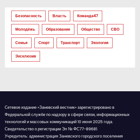
з
а
Безопасность
Власть
Команда47
п
Молодёжь
Образование
Общество
СВО
и
Семья
Спорт
Транспорт
Экология
с
Эксклюзив
я
м
Сетевое издание «Заневский вестник» зарегистрировано в
Федеральной службе по надзору в сфере связи, информационных
технологий и массовых коммуникаций 10 июня 2025 года.
Свидетельство о регистрации Эл № ФС77-89681.
Учредитель: администрация Заневского городского поселения