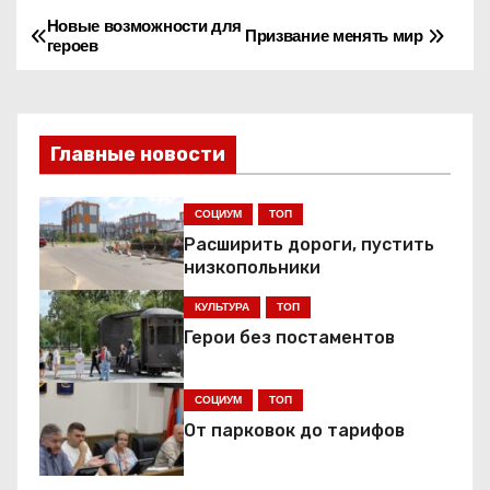
Новые возможности для
Н
Призвание менять мир
героев
а
в
Главные новости
и
г
СОЦИУМ
ТОП
Расширить дороги, пустить
а
низкопольники
ц
КУЛЬТУРА
ТОП
Герои без постаментов
и
я
СОЦИУМ
ТОП
От парковок до тарифов
п