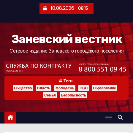
П
10.08.2026
08:15
е
р
е
Заневский вестник
й
т
Сетевое издание Заневского городского поселения
и
к
с
о
Теги
д
Общество
Власть
Молодёжь
СВО
Образование
е
Семья
Безопасность
р
ж
и
м