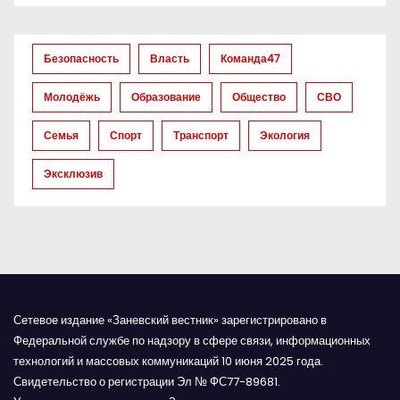
о
з
Безопасность
Власть
Команда47
а
Молодёжь
Образование
Общество
СВО
п
Семья
Спорт
Транспорт
Экология
и
Эксклюзив
с
я
м
Сетевое издание «Заневский вестник» зарегистрировано в
Федеральной службе по надзору в сфере связи, информационных
технологий и массовых коммуникаций 10 июня 2025 года.
Свидетельство о регистрации Эл № ФС77-89681.