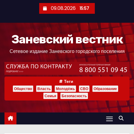
П
09.08.2026
15:57
е
р
е
Заневский вестник
й
т
Сетевое издание Заневского городского поселения
и
к
с
о
Теги
д
Общество
Власть
Молодёжь
СВО
Образование
е
Семья
Безопасность
р
ж
и
м