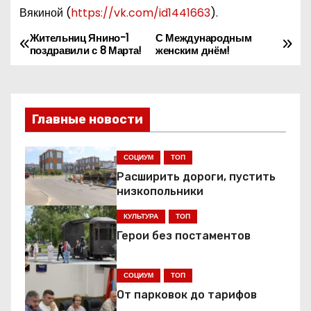
Вякиной (
https://vk.com/id1441663
).
Жительниц Янино-1
С Международным
Н
поздравили с 8 Марта!
женским днём!
а
в
Главные новости
и
г
СОЦИУМ
ТОП
Расширить дороги, пустить
а
низкопольники
ц
КУЛЬТУРА
ТОП
Герои без постаментов
и
я
СОЦИУМ
ТОП
От парковок до тарифов
п