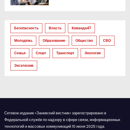
о
з
Безопасность
Власть
Команда47
а
Молодёжь
Образование
Общество
СВО
п
Семья
Спорт
Транспорт
Экология
и
Эксклюзив
с
я
м
Сетевое издание «Заневский вестник» зарегистрировано в
Федеральной службе по надзору в сфере связи, информационных
технологий и массовых коммуникаций 10 июня 2025 года.