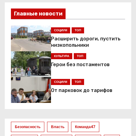
в
Главные новости
и
г
СОЦИУМ
ТОП
Расширить дороги, пустить
а
низкопольники
ц
КУЛЬТУРА
ТОП
Герои без постаментов
и
я
СОЦИУМ
ТОП
От парковок до тарифов
п
о
з
Безопасность
Власть
Команда47
а