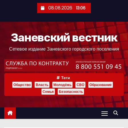
П
08.08.2026
13:06
е
р
е
Заневский вестник
й
т
Сетевое издание Заневского городского поселения
и
к
с
о
Теги
д
Общество
Власть
Молодёжь
СВО
Образование
е
Семья
Безопасность
р
ж
и
м