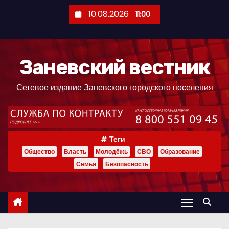
П
10.08.2026
11:00
е
р
е
Заневский вестник
й
т
Сетевое издание Заневского городского поселения
и
к
с
о
Теги
д
Общество
Власть
Молодёжь
СВО
Образование
е
Семья
Безопасность
р
ж
и
м