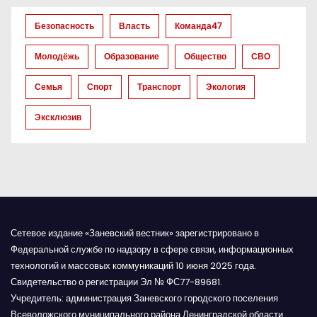
з
а
Безопасность
Власть
Команда47
п
Молодёжь
Образование
Общество
СВО
и
Семья
Спорт
Транспорт
Экология
с
Эксклюзив
я
м
Сетевое издание «Заневский вестник» зарегистрировано в
Федеральной службе по надзору в сфере связи, информационных
технологий и массовых коммуникаций 10 июня 2025 года.
Свидетельство о регистрации Эл № ФС77-89681.
Учредитель: администрация Заневского городского поселения
Всеволожского муниципального района Ленинградской области.