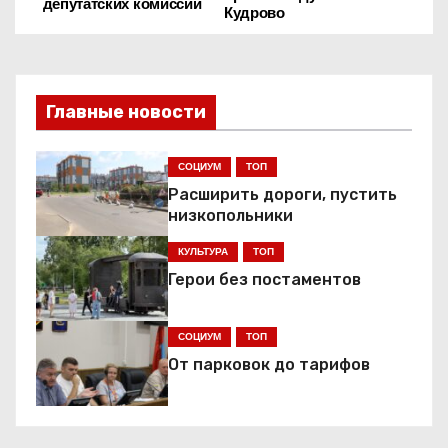
депутатских комиссий
Кудрово
а
в
и
Главные новости
г
СОЦИУМ
ТОП
а
Расширить дороги, пустить
низкопольники
ц
КУЛЬТУРА
ТОП
и
Герои без постаментов
я
СОЦИУМ
ТОП
п
От парковок до тарифов
о