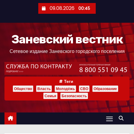
П
09.08.2026
00:45
е
р
е
Заневский вестник
й
т
Сетевое издание Заневского городского поселения
и
к
с
о
Теги
д
Общество
Власть
Молодёжь
СВО
Образование
е
Семья
Безопасность
р
ж
и
м