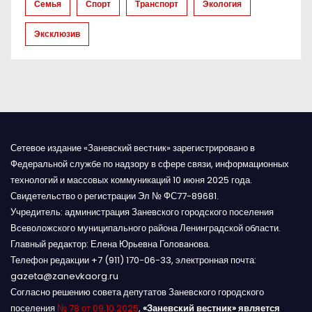
Семья
Спорт
Транспорт
Экология
и
Эксклюзив
с
я
м
Сетевое издание «Заневский вестник» зарегистрировано в
Федеральной службе по надзору в сфере связи, информационных
технологий и массовых коммуникаций 10 июня 2025 года.
Свидетельство о регистрации Эл № ФС77-89681.
Учредитель: администрация Заневского городского поселения
Всеволожского муниципального района Ленинградской области.
Главный редактор: Елена Юрьевна Голованова.
Телефон редакции +7 (911) 170-06-33, электронная почта:
gazeta@zanevkaorg.ru
Согласно решению совета депутатов Заневского городского
поселения
№ 78 от 09.10.2025
,
«Заневский вестник» является