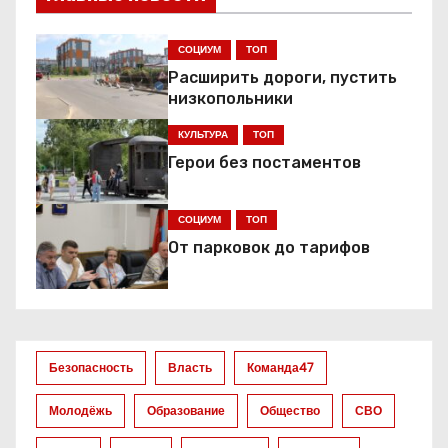
и
г
СОЦИУМ
ТОП
Расширить дороги, пустить
а
низкопольники
ц
КУЛЬТУРА
ТОП
Герои без постаментов
и
я
СОЦИУМ
ТОП
От парковок до тарифов
п
о
з
Безопасность
Власть
Команда47
а
Молодёжь
Образование
Общество
СВО
п