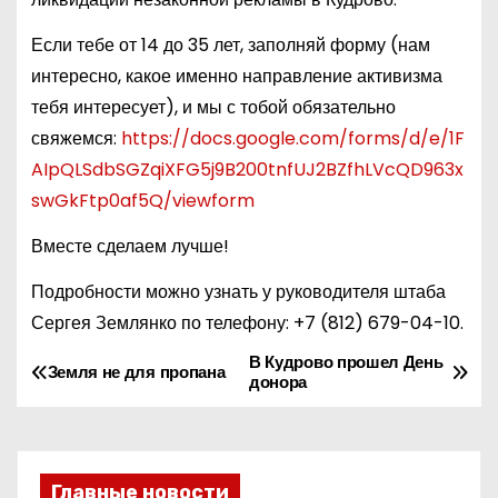
Если тебе от 14 до 35 лет, заполняй форму (нам
интересно, какое именно направление активизма
тебя интересует), и мы с тобой обязательно
свяжемся:
https://docs.google.com/forms/d/e/1F
AIpQLSdbSGZqiXFG5j9B200tnfUJ2BZfhLVcQD963x
swGkFtp0af5Q/viewform
Вместе сделаем лучше!
Подробности можно узнать у руководителя штаба
Сергея Землянко по телефону:
+7 (812) 679-04-10
.
В Кудрово прошел День
Н
Земля не для пропана
донора
а
в
Главные новости