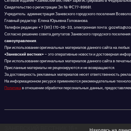
Сетевое издание «Заневский вестник» зарегистрировано в Федерально
з
Свидетельство о регистрации Эл № ФС77-89681.
Учредитель: администрация Заневского городского поселения Всеволо
а
Главный редактор: Елена Юрьевна Голованова.
Телефон редакции +7 (911) 170-06-33, электронная почта: gazeta@z
п
Согласно решению совета депутатов Заневского городского поселени
самоуправления
.
и
При использовании оригинальных материалов данного сайта на любых 
«Заневский вестник»
– это оперативные новости и достоверная инфор
с
При использовании оригинальных материалов данного сайта в печатных
я
Присланные материалы не рецензируются и не возвращаются.
За достоверность рекламных материалов несет ответственность рекл
м
На информационном ресурсе применяются рекомендательные техноло
Политика
в отношении обработки персональных данных, предоставляе
ЗАНЕВСКИЙ ВЕСТНИК 16+
Находясь на данно