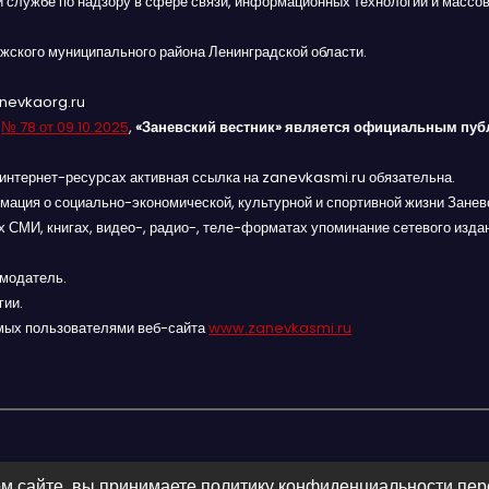
й службе по надзору в сфере связи, информационных технологий и массов
жского муниципального района Ленинградской области.
anevkaorg.ru
я
№ 78 от 09.10.2025
,
«Заневский вестник» является официальным пуб
интернет-ресурсах активная ссылка на zanevkasmi.ru обязательна.
мация о социально-экономической, культурной и спортивной жизни Заневс
 СМИ, книгах, видео-, радио-, теле-форматах упоминание сетевого изда
амодатель.
гии.
мых пользователями веб-сайта
www.zanevkasmi.ru
м сайте, вы принимаете политику конфиденциальности пе