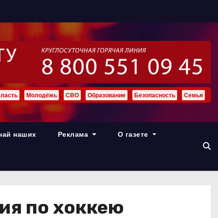
ласть
Молодёжь
СВО
Образование
Безопасность
Семья
най наших
Реклама
О газете
ия по хоккею