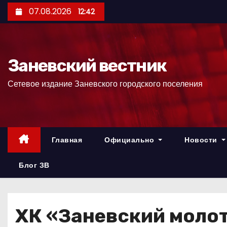
П
07.08.2026
12:42
е
р
е
Заневский вестник
й
т
Сетевое издание Заневского городского поселения
и
к
с
о
Главная
Официально
Новости
д
е
Блог ЗВ
р
ж
и
ХК «Заневский молот
м