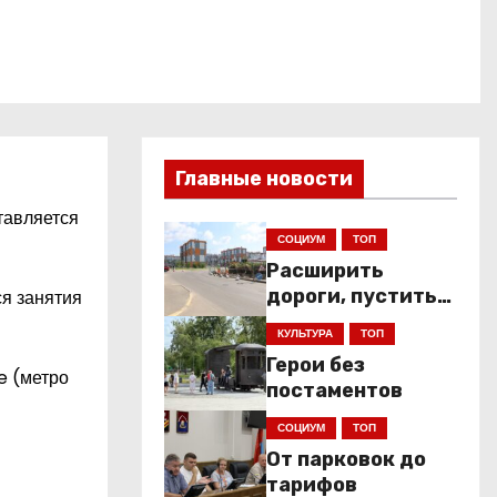
Главные новости
ставляется
СОЦИУМ
ТОП
Расширить
дороги, пустить
ся занятия
низкопольники
КУЛЬТУРА
ТОП
Герои без
e (метро
постаментов
СОЦИУМ
ТОП
От парковок до
тарифов