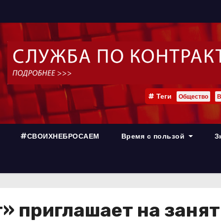
Теги
Общество
В
#СВОИХНЕБРОСАЕМ
Время с пользой
З
» приглашает на занят