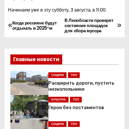
Начинаем уже в эту субботу, 3 августа, в 11:00.
В Ленобласти проверят
Н
Когда россияне будут
состояние площадок
отдыхать в 2025-м
для сбора мусора
а
в
и
Главные новости
г
СОЦИУМ
ТОП
а
Расширить дороги, пустить
низкопольники
ц
КУЛЬТУРА
ТОП
и
Герои без постаментов
я
СОЦИУМ
ТОП