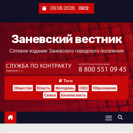
П
09.08.2026
09:12
е
р
е
Заневский вестник
й
т
Сетевое издание Заневского городского поселения
и
к
с
о
Теги
д
Общество
Власть
Молодёжь
СВО
Образование
е
Семья
Безопасность
р
ж
и
м