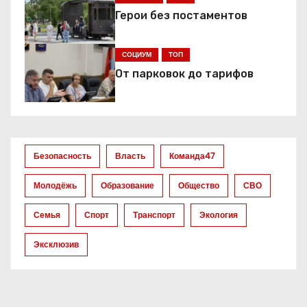
и
Герои без постаментов
я
СОЦИУМ
ТОП
п
От парковок до тарифов
о
з
а
Безопасность
Власть
Команда47
п
Молодёжь
Образование
Общество
СВО
и
Семья
Спорт
Транспорт
Экология
с
Эксклюзив
я
м