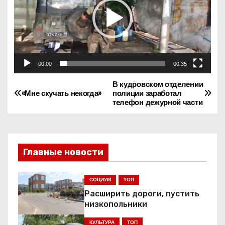
е
о
п
л
00:00
00:35
е
е
В кудровском отделении
Н
«Мне скучать некогда»
полиции заработал
р
телефон дежурной части
а
в
и
Главные новости
г
СОЦИУМ
ТОП
а
Расширить дороги, пустить
низкопольники
ц
КУЛЬТУРА
ТОП