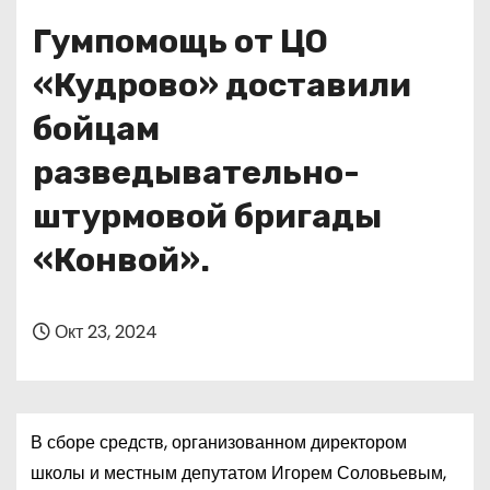
о
Гумпомощь от ЦО
м
у
«Кудрово» доставили
бойцам
разведывательно-
штурмовой бригады
«Конвой».
Окт 23, 2024
В сборе средств, организованном директором
школы и местным депутатом Игорем Соловьевым,