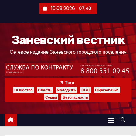
П
10.08.2026
07:40
е
р
е
Заневский вестник
й
т
Сетевое издание Заневского городского поселения
и
к
с
о
Теги
д
Общество
Власть
Молодёжь
СВО
Образование
е
Семья
Безопасность
р
ж
и
м