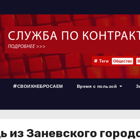
Теги
Общество
В
#СВОИХНЕБРОСАЕМ
Время с пользой
З
 из Заневского город