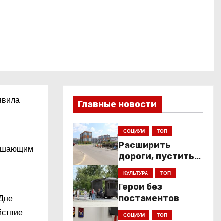
явила
Главные новости
СОЦИУМ
ТОП
Расширить
вершающим
дороги, пустить
низкопольники
КУЛЬТУРА
ТОП
Герои без
 Дне
постаментов
йствие
СОЦИУМ
ТОП