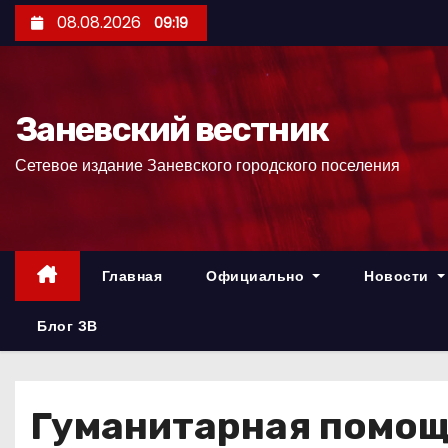
П
08.08.2026
09:19
е
р
е
Заневский вестник
й
т
Сетевое издание Заневского городского поселения
и
к
с
о
Главная
Официально
Новости
д
е
Блог ЗВ
р
ж
и
Гуманитарная помощь
м