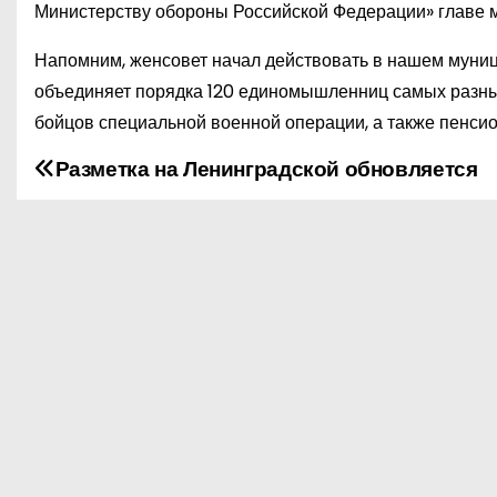
Министерству обороны Российской Федерации» главе 
Напомним, женсовет начал действовать в нашем муниц
объединяет порядка 120 единомышленниц самых разных
бойцов специальной военной операции, а также пенси
Разметка на Ленинградской обновляется
Н
а
в
и
г
а
ц