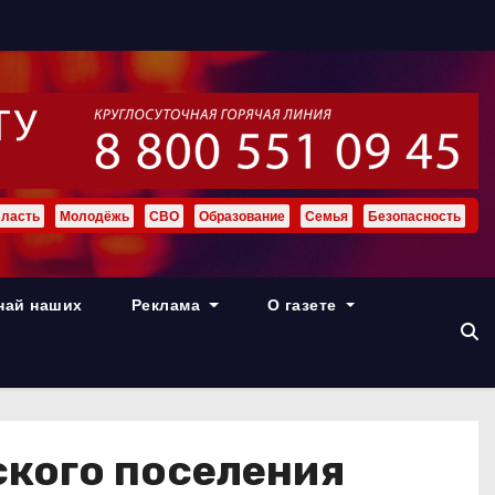
ласть
Молодёжь
СВО
Образование
Семья
Безопасность
най наших
Реклама
О газете
ского поселения