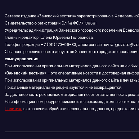
и
я
Сетевое издание «Заневский вестник» зарегистрировано в Федерально
Свидетельство о регистрации Эл № ФС77-89681.
п
Учредитель: администрация Заневского городского поселения Всеволо
Главный редактор: Елена Юрьевна Голованова.
о
Телефон редакции +7 (911) 170-06-33, электронная почта: gazeta@z
з
Согласно решению совета депутатов Заневского городского поселени
самоуправления
.
а
При использовании оригинальных материалов данного сайта на любых 
«Заневский вестник»
– это оперативные новости и достоверная инфор
п
При использовании оригинальных материалов данного сайта в печатных
Присланные материалы не рецензируются и не возвращаются.
и
За достоверность рекламных материалов несет ответственность рекл
На информационном ресурсе применяются рекомендательные техноло
с
Политика
в отношении обработки персональных данных, предоставляе
я
м