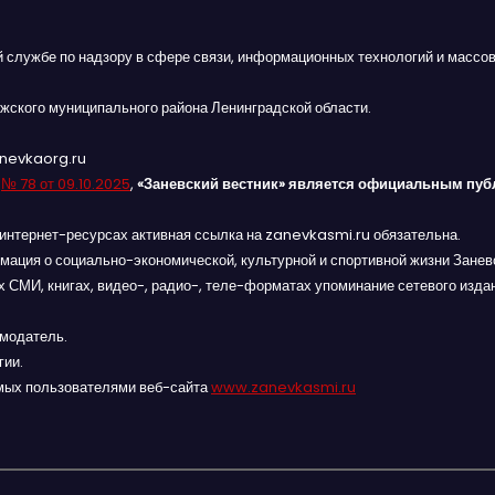
й службе по надзору в сфере связи, информационных технологий и массов
жского муниципального района Ленинградской области.
anevkaorg.ru
я
№ 78 от 09.10.2025
,
«Заневский вестник» является официальным пуб
интернет-ресурсах активная ссылка на zanevkasmi.ru обязательна.
мация о социально-экономической, культурной и спортивной жизни Заневс
 СМИ, книгах, видео-, радио-, теле-форматах упоминание сетевого изда
амодатель.
гии.
мых пользователями веб-сайта
www.zanevkasmi.ru