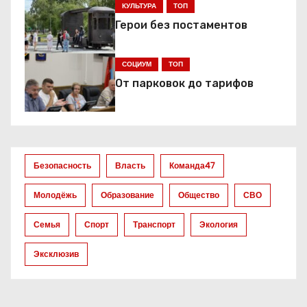
КУЛЬТУРА
ТОП
и
Герои без постаментов
я
СОЦИУМ
ТОП
п
От парковок до тарифов
о
з
а
Безопасность
Власть
Команда47
п
Молодёжь
Образование
Общество
СВО
и
Семья
Спорт
Транспорт
Экология
с
Эксклюзив
я
м