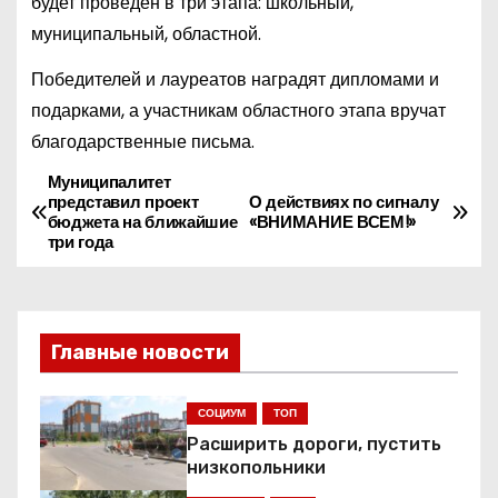
будет проведен в три этапа: школьный,
муниципальный, областной.
Победителей и лауреатов наградят дипломами и
подарками, а участникам областного этапа вручат
благодарственные письма.
Муниципалитет
Н
представил проект
О действиях по сигналу
бюджета на ближайшие
«ВНИМАНИЕ ВСЕМ!»
а
три года
в
и
Главные новости
г
СОЦИУМ
ТОП
а
Расширить дороги, пустить
ц
низкопольники