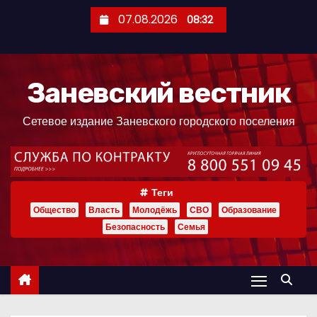
П
07.08.2026
08:32
е
р
е
Заневский вестник
й
т
Сетевое издание Заневского городского поселения
и
к
с
о
Теги
д
Общество
Власть
Молодёжь
СВО
Образование
е
Безопасность
Семья
р
ж
и
м