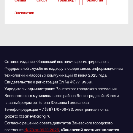
Семья
Спорт
Транспорт
Экология
с
Эксклюзив
я
м
Сетевое издание «Заневский вестник» зарегистрировано в
Федеральной службе по надзору в сфере связи, информационных
технологий и массовых коммуникаций 10 июня 2025 года.
Свидетельство о регистрации Эл № ФС77-89681.
Учредитель: администрация Заневского городского поселения
Всеволожского муниципального района Ленинградской области.
Главный редактор: Елена Юрьевна Голованова.
Телефон редакции +7 (911) 170-06-33, электронная почта:
gazeta@zanevkaorg.ru
Согласно решению совета депутатов Заневского городского
поселения
№ 78 от 09.10.2025
,
«Заневский вестник» является