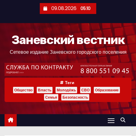
П
09.08.2026
05:10
е
р
е
Заневский вестник
й
т
Сетевое издание Заневского городского поселения
и
к
с
о
Теги
д
Общество
Власть
Молодёжь
СВО
Образование
е
Семья
Безопасность
р
ж
и
м