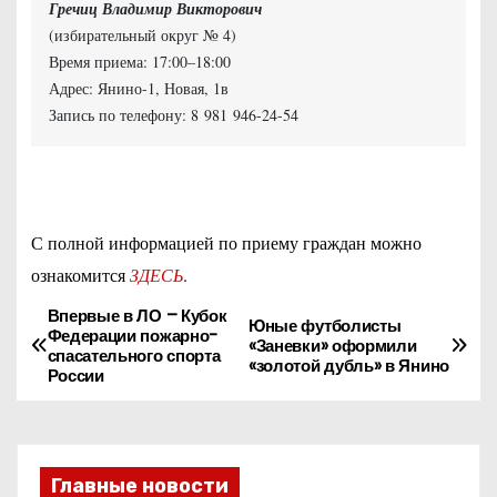
Гречиц Владимир Викторович
(избирательный округ № 4)
Время приема: 17:00–18:00
Адрес: Янино-1, Новая, 1в
Запись по телефону: 8 981 946-24-54
С полной информацией по приему граждан можно
ознакомится
ЗДЕСЬ
.
Впервые в ЛО – Кубок
Н
Юные футболисты
Федерации пожарно-
«Заневки» оформили
спасательного спорта
а
«золотой дубль» в Янино
России
в
и
Главные новости