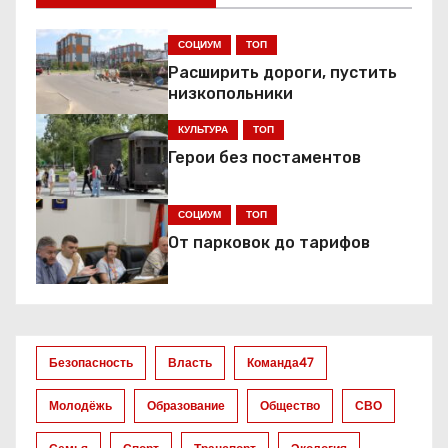
г
СОЦИУМ
ТОП
а
Расширить дороги, пустить
ц
низкопольники
КУЛЬТУРА
ТОП
и
Герои без постаментов
я
СОЦИУМ
ТОП
п
От парковок до тарифов
о
з
а
Безопасность
Власть
Команда47
п
Молодёжь
Образование
Общество
СВО
и