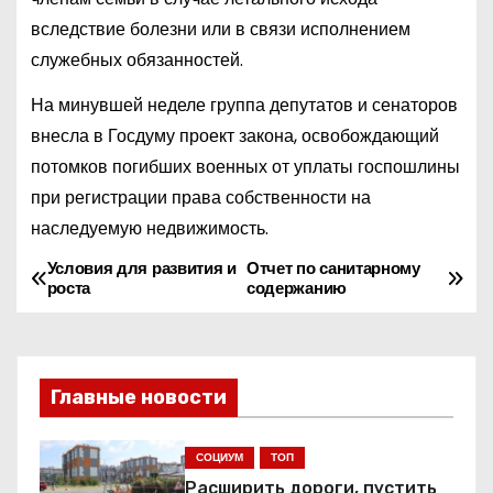
вследствие болезни или в связи исполнением
служебных обязанностей.
На минувшей неделе группа депутатов и сенаторов
внесла в Госдуму проект закона, освобождающий
потомков погибших военных от уплаты госпошлины
при регистрации права собственности на
наследуемую недвижимость.
Условия для развития и
Отчет по санитарному
Н
роста
содержанию
а
в
Главные новости
и
г
СОЦИУМ
ТОП
Расширить дороги, пустить