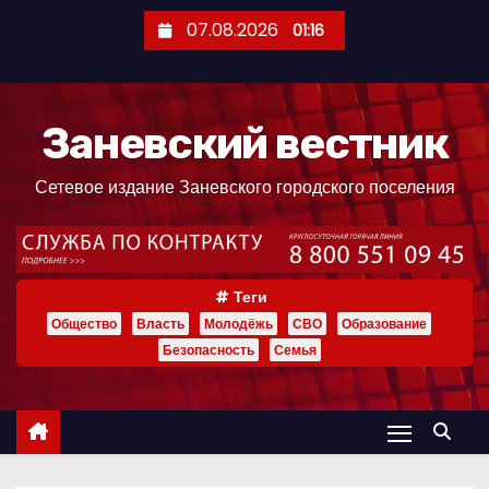
П
07.08.2026
01:16
е
р
е
Заневский вестник
й
т
Сетевое издание Заневского городского поселения
и
к
с
о
Теги
д
Общество
Власть
Молодёжь
СВО
Образование
е
Безопасность
Семья
р
ж
и
м