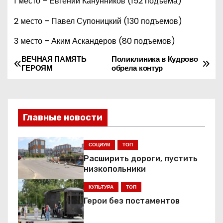
1 место – Евгений Канунников (152 подъема)
2 место – Павел Супоницкий (130 подъемов)
3 место – Аким Аскандеров (80 подъемов)
ВЕЧНАЯ ПАМЯТЬ
Поликлиника в Кудрово
Н
ГЕРОЯМ
обрела контур
а
в
Главные новости
и
г
СОЦИУМ
ТОП
Расширить дороги, пустить
а
низкопольники
ц
КУЛЬТУРА
ТОП
Герои без постаментов
и