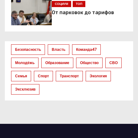
я
СОЦИУМ
ТОП
От парковок до тарифов
п
о
з
Безопасность
Власть
Команда47
а
Молодёжь
Образование
Общество
СВО
п
Семья
Спорт
Транспорт
Экология
и
Эксклюзив
с
я
м