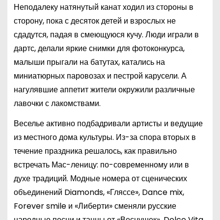
Неподалеку натянутый канат ходил из стороны в
сторону, пока с десяток детей и взрослых не
сдадутся, падая в смеющуюся кучу. Люди играли в
дартс, делали яркие снимки для фотоконкурса,
малыши прыгали на батутах, катались на
миниатюрных паровозах и пестрой карусели. А
нагулявшие аппетит жители окружили различные
лавочки с лакомствами.
Веселье активно подбадривали артисты и ведущие
из местного дома культуры. Из-за спора вторых в
течение праздника решалось, как правильно
встречать Мас-леницу: по-современному или в
духе традиций. Модные номера от сценических
объединений Diamonds, «Гляссе», Dance mix,
Forever smile и «Либерти» сменяли русские
народные песни и танцы от «Веснушек», Dolce Vita,