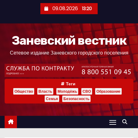
П
09.08.2026
13:20
е
р
е
Заневский вестник
й
т
Сетевое издание Заневского городского поселения
и
к
с
о
Теги
д
Общество
Власть
Молодёжь
СВО
Образование
е
Семья
Безопасность
р
ж
и
м