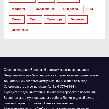
а
п
Молодёжь
Образование
Общество
СВО
и
Семья
Спорт
Транспорт
Экология
с
Эксклюзив
я
м
Сетевое издание «Заневский вестник» зарегистрировано в
Федеральной службе по надзору в сфере связи, информационных
технологий и массовых коммуникаций 10 июня 2025 года.
Свидетельство о регистрации Эл № ФС77-89681.
Учредитель: администрация Заневского городского поселения
Всеволожского муниципального района Ленинградской области.
Главный редактор: Елена Юрьевна Голованова.
Телефон редакции +7 (911) 170-06-33, электронная почта: