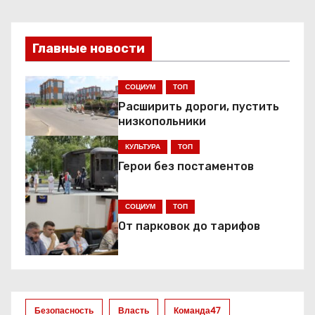
в
и
Главные новости
г
СОЦИУМ
ТОП
а
Расширить дороги, пустить
низкопольники
ц
КУЛЬТУРА
ТОП
и
Герои без постаментов
я
СОЦИУМ
ТОП
п
От парковок до тарифов
о
з
Безопасность
Власть
Команда47