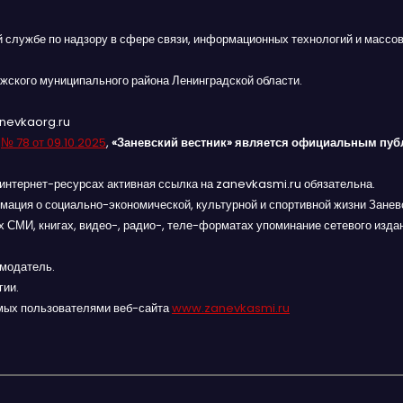
й службе по надзору в сфере связи, информационных технологий и массов
жского муниципального района Ленинградской области.
anevkaorg.ru
я
№ 78 от 09.10.2025
,
«Заневский вестник» является официальным пуб
интернет-ресурсах активная ссылка на zanevkasmi.ru обязательна.
мация о социально-экономической, культурной и спортивной жизни Заневс
 СМИ, книгах, видео-, радио-, теле-форматах упоминание сетевого изда
амодатель.
гии.
мых пользователями веб-сайта
www.zanevkasmi.ru