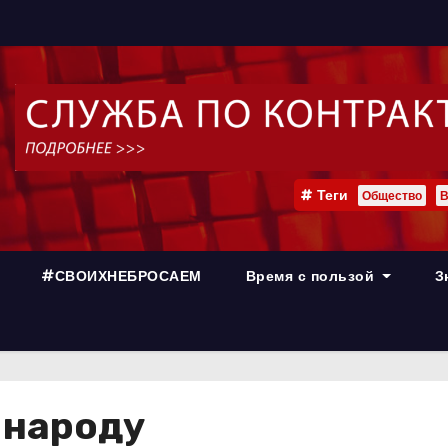
Теги
Общество
В
#СВОИХНЕБРОСАЕМ
Время с пользой
З
 народу