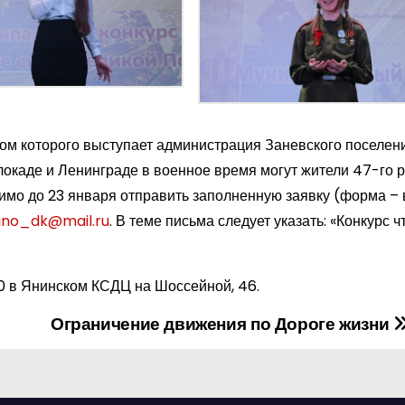
ом которого выступает администрация Заневского поселени
локаде и Ленинграде в военное время могут жители 47-го р
димо до 23 января отправить заполненную заявку (форма – 
ino_dk@mail.ru
. В теме письма следует указать: «Конкурс ч
00 в Янинском КСДЦ на Шоссейной, 46.
Ограничение движения по Дороге жизни