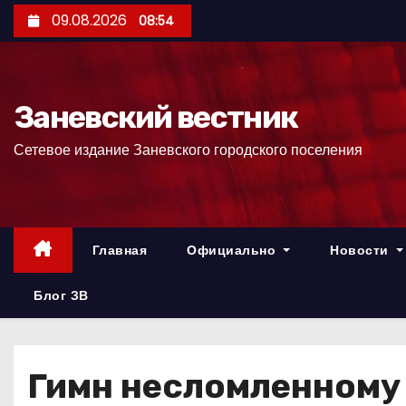
П
09.08.2026
08:54
е
р
е
Заневский вестник
й
т
Сетевое издание Заневского городского поселения
и
к
с
о
Главная
Официально
Новости
д
е
Блог ЗВ
р
ж
и
Гимн несломленному
м