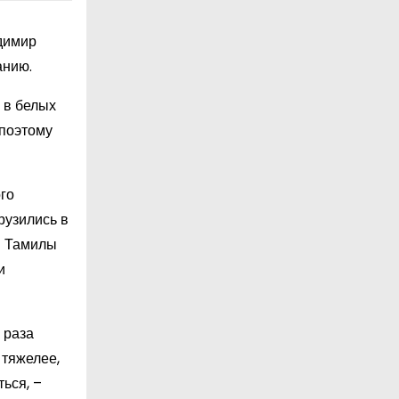
димир
анию.
 в белых
 поэтому
го
рузились в
й Тамилы
и
 раза
 тяжелее,
ься, –