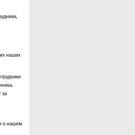
удники,
гих наших
отрудники
иника.
 за
я о нашем