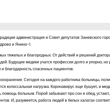
традиции администрация и Совет депутатов Заневского гор
дрово и Янино-1.
мых тяжелых и благородных. От действий и решений доктора
дей. Будущие медики учатся профессии долго и упорно, но 
и и благодарность спасенных пациентов.
воохранение. Сегодня на каждого работника больницы, пол
ся колоссальная нагрузка. Коронавирус еще бушует, и мед
ь помощь больным. Порой забывают про сон и обед, устают,
нтов. И, разумеется, работа людей в белых халатах соотв