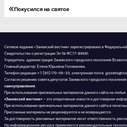
Покусился на святое
Н
а
в
и
Сетевое издание «Заневский вестник» зарегистрировано в Федерально
Свидетельство о регистрации Эл № ФС77-89681.
г
Учредитель: администрация Заневского городского поселения Всеволо
Главный редактор: Елена Юрьевна Голованова.
а
Телефон редакции +7 (911) 170-06-33, электронная почта: gazeta@z
Согласно решению совета депутатов Заневского городского поселени
ц
самоуправления
.
и
При использовании оригинальных материалов данного сайта на любых 
«Заневский вестник»
– это оперативные новости и достоверная инфор
я
При использовании оригинальных материалов данного сайта в печатных
Присланные материалы не рецензируются и не возвращаются.
п
За достоверность рекламных материалов несет ответственность рекл
На информационном ресурсе применяются рекомендательные техноло