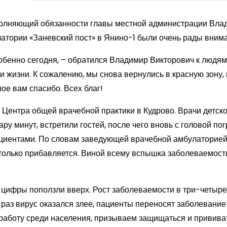
полняющий обязанности главы местной администрации Вла
латории «Заневский пост» в Янино-1 были очень рады вним
бенно сегодня, – обратился Владимир Викторович к людям
и жизни. К сожалению, мы снова вернулись в красную зону,
ое вам спасибо. Всех благ!
 Центра общей врачебной практики в Кудрово. Врачи детско
ру минут, встретили гостей, после чего вновь с головой пог
пациентами. По словам заведующей врачебной амбулаторие
 только прибавляется. Виной всему вспышка заболеваемост
и цифры поползли вверх. Рост заболеваемости в три-четыре
т раз вирус оказался злее, пациенты переносят заболевание
работу среди населения, призываем защищаться и прививат