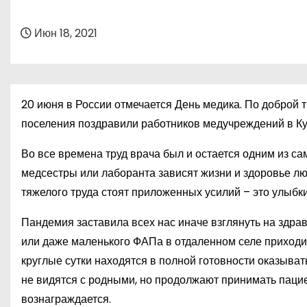
о
м
Июн 18, 2021
у
20 июня в России отмечается День медика. По доброй 
поселения поздравили работников медучреждений в Ку
Во все времена труд врача был и остается одним из са
медсестры или лаборанта зависят жизни и здоровье лю
тяжелого труда стоят приложенных усилий – это улыбк
Пандемия заставила всех нас иначе взглянуть на здра
или даже маленького ФАПа в отдаленном селе приходит
круглые сутки находятся в полной готовности оказыват
не видятся с родными, но продолжают принимать пацие
вознаграждается.