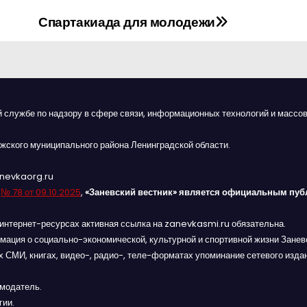
Спартакиада для молодежи
й службе по надзору в сфере связи, информационных технологий и массов
жского муниципального района Ленинградской области.
anevkaorg.ru
я
№ 78 от 09.10.2025
,
«Заневский вестник» является официальным пуб
интернет-ресурсах активная ссылка на zanevkasmi.ru обязательна.
мация о социально-экономической, культурной и спортивной жизни Заневс
 СМИ, книгах, видео-, радио-, теле-форматах упоминание сетевого изда
амодатель.
гии.