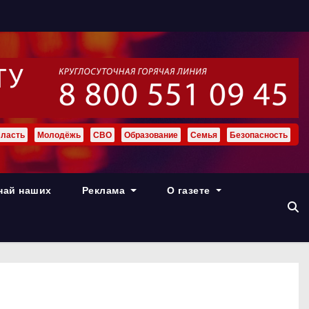
ласть
Молодёжь
СВО
Образование
Семья
Безопасность
най наших
Реклама
О газете