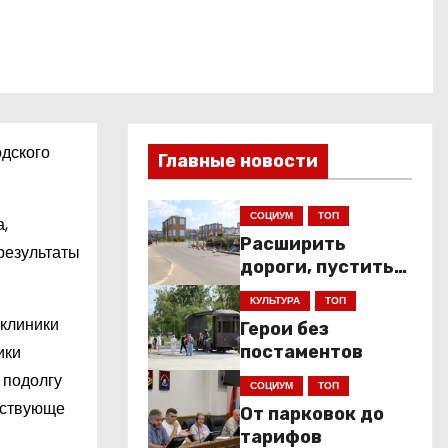
одского
Главные новости
СОЦИУМ
ТОП
,
Расширить
результаты
дороги, пустить
низкопольники
КУЛЬТУРА
ТОП
иклиники
Герои без
ики
постаментов
 подолгу
СОЦИУМ
ТОП
етствующе
От парковок до
тарифов