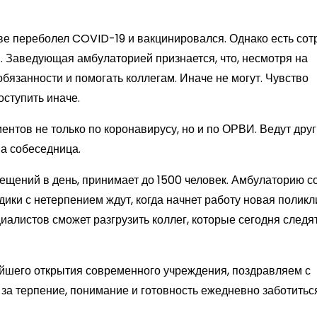
е переболел COVID-19 и вакцинировался. Однако есть сотр
. Заведующая амбулаторией признается, что, несмотря на
бязанности и помогать коллегам. Иначе не могут. Чувство
оступить иначе.
ентов не только по коронавирусу, но и по ОРВИ. Ведут дру
ша собеседница.
сещений в день, принимает до 1500 человек. Амбулаторию с
дики с нетерпением ждут, когда начнет работу новая поликл
иалистов сможет разгрузить коллег, которые сегодня следят
шего открытия современного учреждения, поздравляем с
за терпение, понимание и готовность ежедневно заботитьс