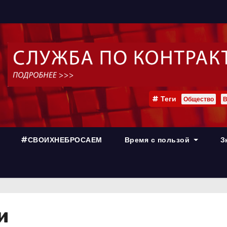
Теги
Общество
В
#СВОИХНЕБРОСАЕМ
Время с пользой
З
и