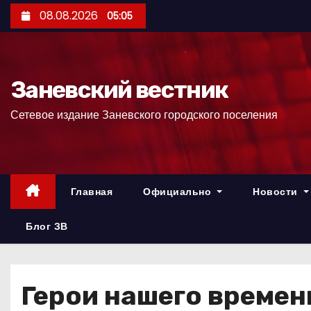
П
08.08.2026
05:05
е
р
е
Заневский вестник
й
т
Сетевое издание Заневского городского поселения
и
к
с
о
Главная
Официально
Новости
д
е
Блог ЗВ
р
ж
и
Герои нашего времен
м