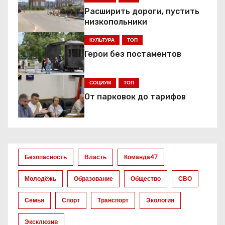
а
Расширить дороги, пустить
низкопольники
ц
КУЛЬТУРА
ТОП
и
Герои без постаментов
я
СОЦИУМ
ТОП
п
От парковок до тарифов
о
з
а
Безопасность
Власть
Команда47
п
Молодёжь
Образование
Общество
СВО
и
Семья
Спорт
Транспорт
Экология
с
Эксклюзив