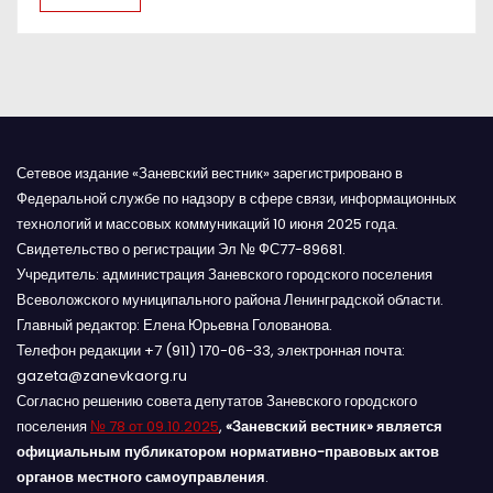
я
м
Сетевое издание «Заневский вестник» зарегистрировано в
Федеральной службе по надзору в сфере связи, информационных
технологий и массовых коммуникаций 10 июня 2025 года.
Свидетельство о регистрации Эл № ФС77-89681.
Учредитель: администрация Заневского городского поселения
Всеволожского муниципального района Ленинградской области.
Главный редактор: Елена Юрьевна Голованова.
Телефон редакции +7 (911) 170-06-33, электронная почта:
gazeta@zanevkaorg.ru
Согласно решению совета депутатов Заневского городского
поселения
№ 78 от 09.10.2025
,
«Заневский вестник» является
официальным публикатором нормативно-правовых актов
органов местного самоуправления
.