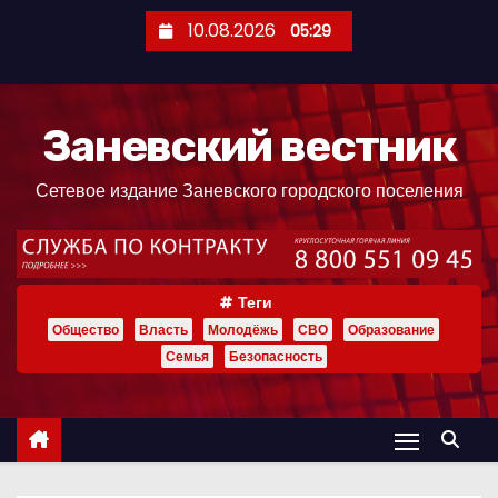
П
10.08.2026
05:29
е
р
е
Заневский вестник
й
т
Сетевое издание Заневского городского поселения
и
к
с
о
Теги
д
Общество
Власть
Молодёжь
СВО
Образование
е
Семья
Безопасность
р
ж
и
м