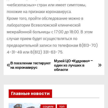
«небезопасных» стран или имеет симптомы,
похожие на признаки коронавируса.
Кроме того, пройти обследование можно в
лаборатории Всеволожской клинической
межрайонной больницы с 17:00 до 18:00. В этом
случае прием будет осуществляться по
предварительной записи по телефонам
8(813-70)
4-31-49
или
8(812) 331-63-75
.
Музей ЦО «Кудрово» –
Н
В поселении тестируют
один из лучших в
на коронавирус
области
а
в
и
Главные новости
г
СОЦИУМ
ТОП