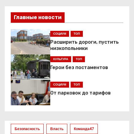
в
и
Главные новости
г
СОЦИУМ
ТОП
а
Расширить дороги, пустить
низкопольники
ц
КУЛЬТУРА
ТОП
и
Герои без постаментов
я
СОЦИУМ
ТОП
п
От парковок до тарифов
о
з
а
Безопасность
Власть
Команда47