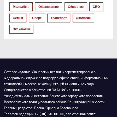
п
Молодёжь
Образование
Общество
СВО
и
Семья
Спорт
Транспорт
Экология
с
Эксклюзив
я
м
Сетевое издание «Заневский вестник» зарегистрировано в
Федеральной службе по надзору в сфере связи, информационных
технологий и массовых коммуникаций 10 июня 2025 года.
Свидетельство о регистрации Эл № ФС77-89681.
Учредитель: администрация Заневского городского поселения
Всеволожского муниципального района Ленинградской области.
Главный редактор: Елена Юрьевна Голованова.
Телефон редакции +7 (911) 170-06-33, электронная почта: