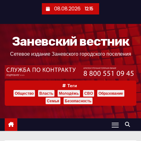
П
08.08.2026
12:15
е
р
е
Заневский вестник
й
т
Сетевое издание Заневского городского поселения
и
к
с
о
Теги
д
Общество
Власть
Молодёжь
СВО
Образование
е
Семья
Безопасность
р
ж
и
м