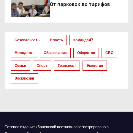
о
От парковок до тарифов
з
а
Безопасность
Власть
Команда47
п
Молодёжь
Образование
Общество
СВО
и
Семья
Спорт
Транспорт
Экология
с
Эксклюзив
я
м
Сетевое издание «Заневский вестник» зарегистрировано в