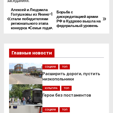
заседаниях.
Алексей и Людмила
Н
Борьба с
Голушковы из Янино-1
дискредитацией армии
стали победителями
а
РФ в Кудрово вышла на
регионального этапа
федеральный уровень
конкурса «Семья года».
в
и
Главные новости
г
а
СОЦИУМ
ТОП
Расширить дороги, пустить
ц
низкопольники
и
КУЛЬТУРА
ТОП
я
Герои без постаментов
п
СОЦИУМ
ТОП