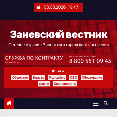
П
08.08.2026
13:47
е
р
е
Заневский вестник
й
т
Сетевое издание Заневского городского поселения
и
к
с
о
Теги
д
Общество
Власть
Молодёжь
СВО
Образование
е
Семья
Безопасность
р
ж
и
м