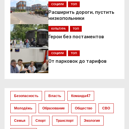
г
СОЦИУМ
ТОП
Расширить дороги, пустить
а
низкопольники
ц
КУЛЬТУРА
ТОП
Герои без постаментов
и
я
СОЦИУМ
ТОП
От парковок до тарифов
п
о
з
Безопасность
Власть
Команда47
а
Молодёжь
Образование
Общество
СВО
п
Семья
Спорт
Транспорт
Экология
и