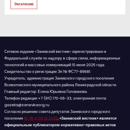
Эксклюзив
с
я
м
Сетевое издание «Заневский вестник» зарегистрировано в
Федеральной службе по надзору в сфере связи, информационных
технологий и массовых коммуникаций 10 июня 2025 года.
Свидетельство о регистрации Эл № ФС77-89681.
Учредитель: администрация Заневского городского поселения
Всеволожского муниципального района Ленинградской области.
Главный редактор: Елена Юрьевна Голованова.
Телефон редакции +7 (911) 170-06-33, электронная почта:
gazeta@zanevkaorg.ru
Согласно решению совета депутатов Заневского городского
поселения
№ 78 от 09.10.2025
,
«Заневский вестник» является
официальным публикатором нормативно-правовых актов