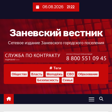
П
06.08.2026
21:22
е
р
е
Заневский вестник
й
т
Сетевое издание Заневского городского поселения
и
к
с
о
Теги
д
Общество
Власть
Молодёжь
СВО
Образование
е
Безопасность
Семья
р
ж
и
м