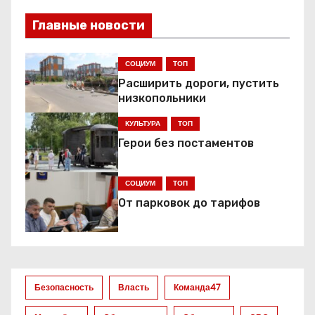
в
Главные новости
и
г
СОЦИУМ
ТОП
Расширить дороги, пустить
а
низкопольники
ц
КУЛЬТУРА
ТОП
Герои без постаментов
и
я
СОЦИУМ
ТОП
От парковок до тарифов
п
о
з
Безопасность
Власть
Команда47
а