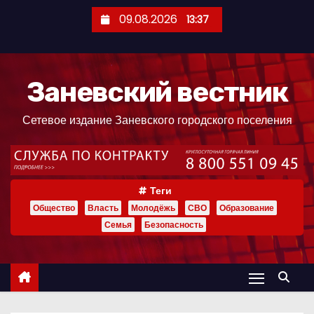
П
09.08.2026
13:37
е
р
е
Заневский вестник
й
т
Сетевое издание Заневского городского поселения
и
к
с
о
Теги
д
Общество
Власть
Молодёжь
СВО
Образование
е
Семья
Безопасность
р
ж
и
м