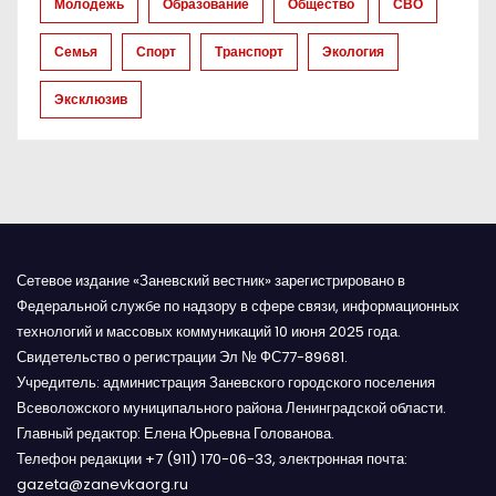
Молодёжь
Образование
Общество
СВО
п
Семья
Спорт
Транспорт
Экология
и
Эксклюзив
с
я
м
Сетевое издание «Заневский вестник» зарегистрировано в
Федеральной службе по надзору в сфере связи, информационных
технологий и массовых коммуникаций 10 июня 2025 года.
Свидетельство о регистрации Эл № ФС77-89681.
Учредитель: администрация Заневского городского поселения
Всеволожского муниципального района Ленинградской области.
Главный редактор: Елена Юрьевна Голованова.
Телефон редакции +7 (911) 170-06-33, электронная почта:
gazeta@zanevkaorg.ru