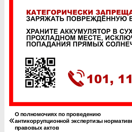
О полномочиях по проведению
Н
антикоррупционной экспертизы норматив
а
правовых актов