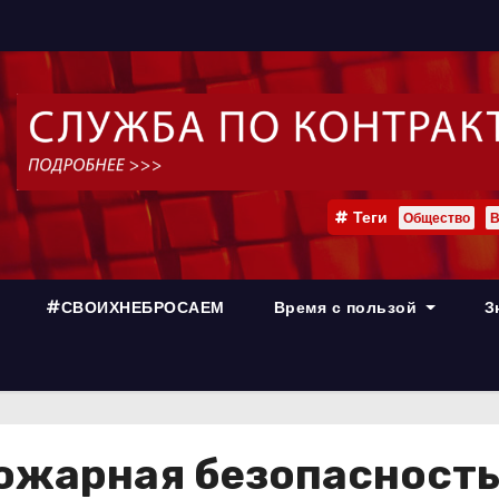
Теги
Общество
В
#СВОИХНЕБРОСАЕМ
Время с пользой
З
ожарная безопасност