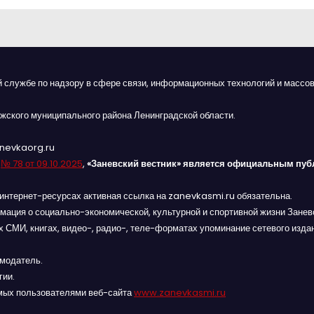
й службе по надзору в сфере связи, информационных технологий и массов
жского муниципального района Ленинградской области.
anevkaorg.ru
я
№ 78 от 09.10.2025
,
«Заневский вестник» является официальным пуб
интернет-ресурсах активная ссылка на zanevkasmi.ru обязательна.
мация о социально-экономической, культурной и спортивной жизни Заневс
 СМИ, книгах, видео-, радио-, теле-форматах упоминание сетевого изда
амодатель.
гии.
мых пользователями веб-сайта
www.zanevkasmi.ru