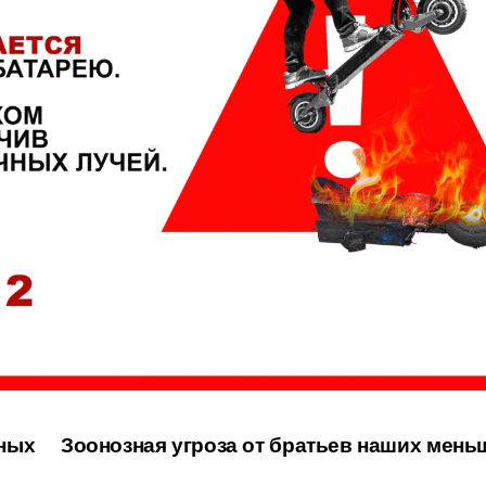
ных
Зоонозная угроза от братьев наших мень