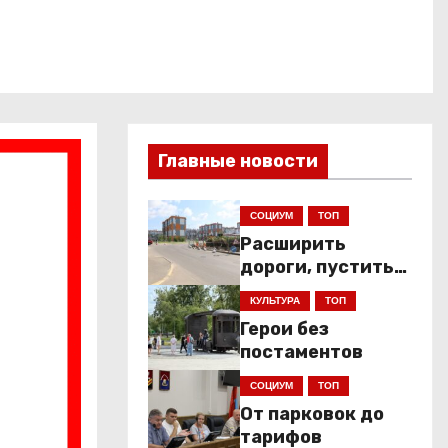
Главные новости
СОЦИУМ
ТОП
Расширить
дороги, пустить
низкопольники
КУЛЬТУРА
ТОП
Герои без
постаментов
СОЦИУМ
ТОП
От парковок до
тарифов