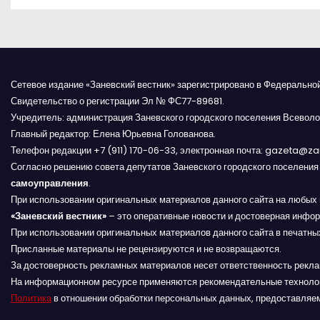
в
и
г
Сетевое издание «Заневский вестник» зарегистрировано в Федерально
Свидетельство о регистрации Эл № ФС77-89681.
а
Учредитель: администрация Заневского городского поселения Всеволо
Главный редактор: Елена Юрьевна Голованова.
ц
Телефон редакции +7 (911) 170-06-33, электронная почта: gazeta@z
и
Согласно решению совета депутатов Заневского городского поселени
самоуправления
.
я
При использовании оригинальных материалов данного сайта на любых 
«Заневский вестник»
– это оперативные новости и достоверная инфор
п
При использовании оригинальных материалов данного сайта в печатных
Присланные материалы не рецензируются и не возвращаются.
о
За достоверность рекламных материалов несет ответственность рекл
На информационном ресурсе применяются рекомендательные техноло
з
Политика
в отношении обработки персональных данных, предоставляе