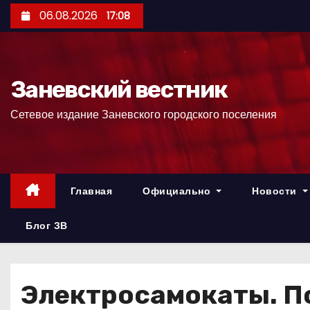
П
06.08.2026
17:08
е
р
е
Заневский вестник
й
т
Сетевое издание Заневского городского поселения
и
к
с
о
Главная
Официально
Новости
д
е
Блог ЗВ
р
ж
и
Электросамокаты. П
м