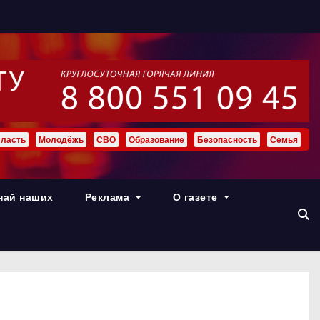
ласть
Молодёжь
СВО
Образование
Безопасность
Семья
най наших
Реклама
О газете
ь