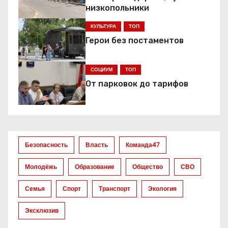
ц
низкопольники
КУЛЬТУРА
ТОП
и
Герои без постаментов
я
СОЦИУМ
ТОП
п
От парковок до тарифов
о
з
а
Безопасность
Власть
Команда47
п
Молодёжь
Образование
Общество
СВО
и
Семья
Спорт
Транспорт
Экология
с
Эксклюзив
я