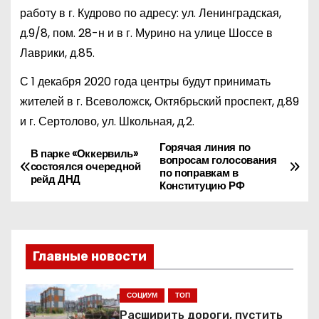
работу в г. Кудрово по адресу: ул. Ленинградская,
д.9/8, пом. 28-н и в г. Мурино на улице Шоссе в
Лаврики, д.85.
С 1 декабря 2020 года центры будут принимать
жителей в г. Всеволожск, Октябрьский проспект, д.89
и г. Сертолово, ул. Школьная, д.2.
Горячая линия по
Н
В парке «Оккервиль»
вопросам голосования
состоялся очередной
по поправкам в
а
рейд ДНД
Конституцию РФ
в
и
Главные новости
г
СОЦИУМ
ТОП
а
Расширить дороги, пустить