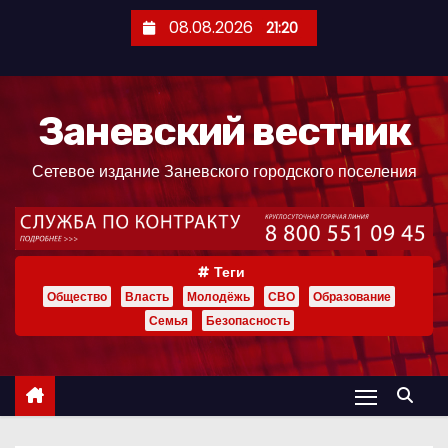
П
08.08.2026
21:20
е
р
е
Заневский вестник
й
т
Сетевое издание Заневского городского поселения
и
к
с
о
Теги
д
Общество
Власть
Молодёжь
СВО
Образование
е
Семья
Безопасность
р
ж
и
м