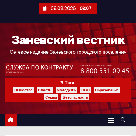
П
09.08.2026
03:07
е
р
е
Заневский вестник
й
т
Сетевое издание Заневского городского поселения
и
к
с
о
Теги
д
Общество
Власть
Молодёжь
СВО
Образование
е
Семья
Безопасность
р
ж
и
м