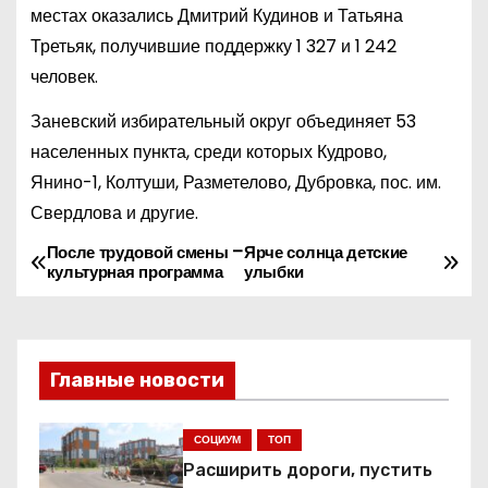
местах оказались Дмитрий Кудинов и Татьяна
Третьяк, получившие поддержку 1 327 и 1 242
человек.
Заневский избирательный округ объединяет 53
населенных пункта, среди которых Кудрово,
Янино-1, Колтуши, Разметелово, Дубровка, пос. им.
Свердлова и другие.
После трудовой смены –
Ярче солнца детские
Н
культурная программа
улыбки
а
в
Главные новости
и
г
СОЦИУМ
ТОП
Расширить дороги, пустить