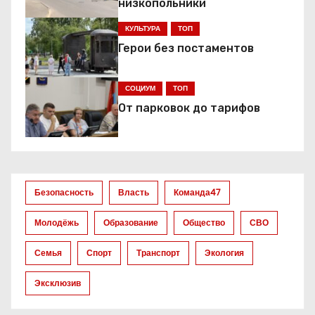
а
низкопольники
ц
КУЛЬТУРА
ТОП
Герои без постаментов
и
я
СОЦИУМ
ТОП
От парковок до тарифов
п
о
з
Безопасность
Власть
Команда47
а
Молодёжь
Образование
Общество
СВО
п
Семья
Спорт
Транспорт
Экология
и
Эксклюзив
с