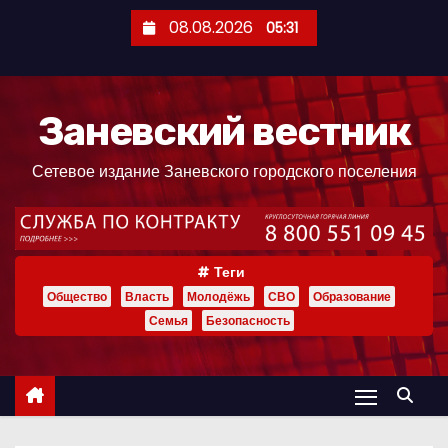
П
08.08.2026
05:31
е
р
е
Заневский вестник
й
т
Сетевое издание Заневского городского поселения
и
к
с
о
Теги
д
Общество
Власть
Молодёжь
СВО
Образование
е
Семья
Безопасность
р
ж
и
м