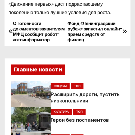
«Движение первых» даст подрастающему
поколению только лучшие условия для роста.
О готовности
Фонд «Ленинградский
Н
документов заявителям
рубеж» запустил онлайн-
МФЦ сообщит робот-
прием средств от
а
автоинформатор
физлиц
в
и
Главные новости
г
СОЦИУМ
ТОП
а
Расширить дороги, пустить
ц
низкопольники
КУЛЬТУРА
ТОП
и
Герои без постаментов
я