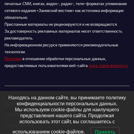
печатных СМИ, книгах, видео-, радио-, теле-форматах упоминание
сетевого издания «Заневский вестник» как источника информации
обязательно.
Присланные материалы не рецензируются и не возвращаются.
За достоверность рекламных материалов несет ответственность
рекламодатель.
На информационном ресурсе применяются рекомендательные
технологии.
Политика
в отношении обработки персональных данных,
предоставляемых пользователями веб-сайта
www.zanevkasmi.ru
Находясь на данном сайте, вы принимаете политику
ЗАНЕВСКИЙ ВЕСТНИК 16+
конфиденциальности персональных данных.
Мы используем cookie-файлы для наилучшего
Сетевое издание Заневского городского
представления нашего сайта. Продолжая
использовать этот сайт, вы соглашаетесь с
поселения
использованием cookie-файлов.
Принять