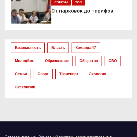
СОЦИУМ
ТОП
п
От парковок до тарифов
о
з
а
Безопасность
Власть
Команда47
п
Молодёжь
Образование
Общество
СВО
и
Семья
Спорт
Транспорт
Экология
с
Эксклюзив
я
м