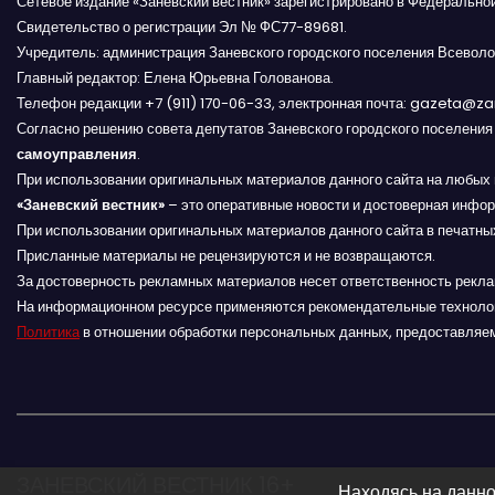
Сетевое издание «Заневский вестник» зарегистрировано в Федерально
а
Свидетельство о регистрации Эл № ФС77-89681.
Учредитель: администрация Заневского городского поселения Всеволо
п
Главный редактор: Елена Юрьевна Голованова.
Телефон редакции +7 (911) 170-06-33, электронная почта: gazeta@z
и
Согласно решению совета депутатов Заневского городского поселени
самоуправления
.
с
При использовании оригинальных материалов данного сайта на любых 
«Заневский вестник»
я
– это оперативные новости и достоверная инфор
При использовании оригинальных материалов данного сайта в печатных
м
Присланные материалы не рецензируются и не возвращаются.
За достоверность рекламных материалов несет ответственность рекл
На информационном ресурсе применяются рекомендательные техноло
Политика
в отношении обработки персональных данных, предоставляе
ЗАНЕВСКИЙ ВЕСТНИК 16+
Находясь на данно