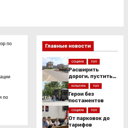
ор по
Главные новости
СОЦИУМ
ТОП
Расширить
дороги, пустить
зации
низкопольники
КУЛЬТУРА
ТОП
Герои без
я по
постаментов
СОЦИУМ
ТОП
От парковок до
тарифов