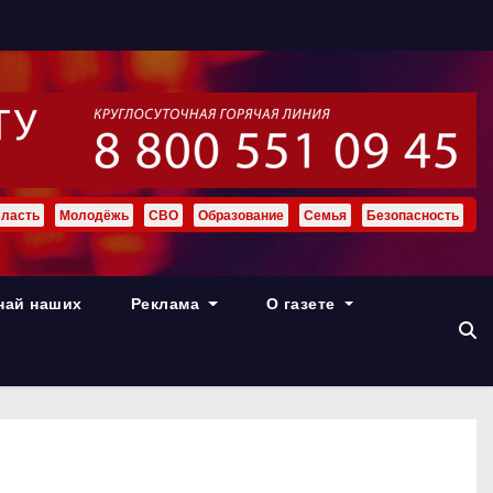
ласть
Молодёжь
СВО
Образование
Семья
Безопасность
най наших
Реклама
О газете