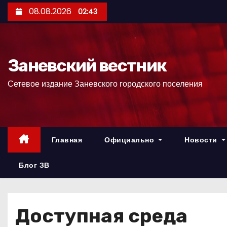
П
08.08.2026
02:43
е
р
е
Заневский вестник
й
т
Сетевое издание Заневского городского поселения
и
к
с
о
Главная
Официально
Новости
д
е
Блог ЗВ
р
ж
и
Доступная среда
м