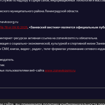
й службе по надзору в сфере связи, информационных технологий и массов
жского муниципального района Ленинградской области.
anevkaorg.ru
я
№ 78 от 09.10.2025
,
«Заневский вестник» является официальным пуб
интернет-ресурсах активная ссылка на zanevkasmi.ru обязательна.
мация о социально-экономической, культурной и спортивной жизни Заневс
 СМИ, книгах, видео-, радио-, теле-форматах упоминание сетевого изда
амодатель.
гии.
мых пользователями веб-сайта
www.zanevkasmi.ru
м сайте, вы принимаете политику конфиденциальности пе