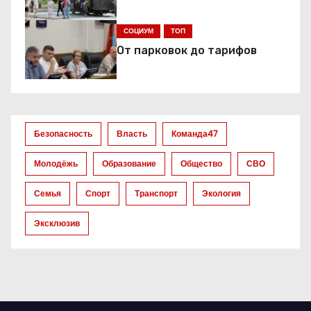
и
я
СОЦИУМ
ТОП
От парковок до тарифов
п
о
з
Безопасность
Власть
Команда47
а
Молодёжь
Образование
Общество
СВО
п
Семья
Спорт
Транспорт
Экология
и
Эксклюзив
с
я
м