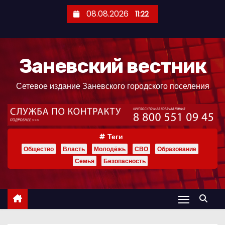
П
08.08.2026
11:22
е
р
е
Заневский вестник
й
т
Сетевое издание Заневского городского поселения
и
к
с
о
Теги
д
Общество
Власть
Молодёжь
СВО
Образование
е
Семья
Безопасность
р
ж
и
м