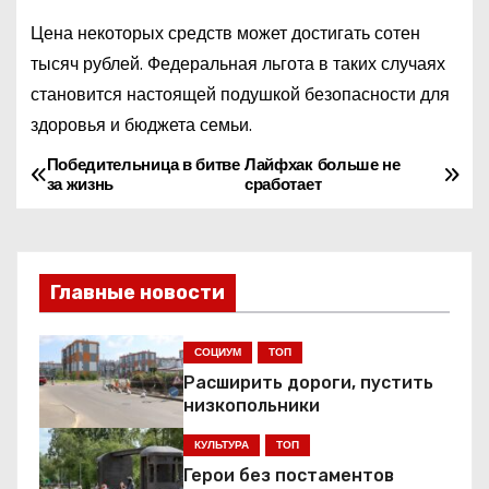
Цена некоторых средств может достигать сотен
тысяч рублей. Федеральная льгота в таких случаях
становится настоящей подушкой безопасности для
здоровья и бюджета семьи.
Победительница в битве
Лайфхак больше не
Н
за жизнь
сработает
а
в
Главные новости
и
г
СОЦИУМ
ТОП
Расширить дороги, пустить
а
низкопольники
ц
КУЛЬТУРА
ТОП
Герои без постаментов