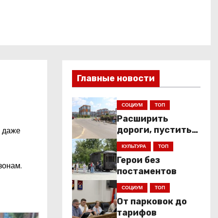
Главные новости
СОЦИУМ
ТОП
Расширить
дороги, пустить
, даже
низкопольники
КУЛЬТУРА
ТОП
Герои без
зонам.
постаментов
СОЦИУМ
ТОП
От парковок до
тарифов