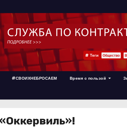
Теги
Общество
В
#СВОИХНЕБРОСАЕМ
Время с пользой
З
 «Оккервиль»!