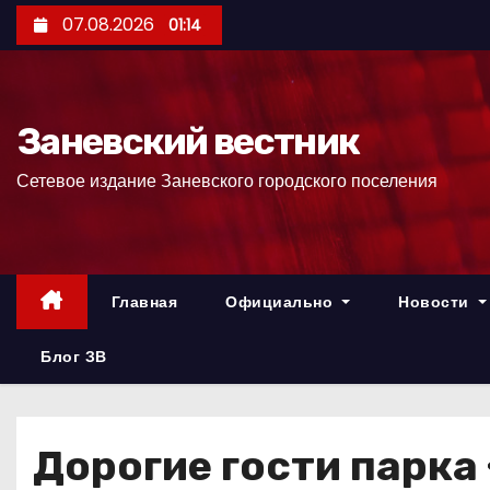
П
07.08.2026
01:14
е
р
е
Заневский вестник
й
т
Сетевое издание Заневского городского поселения
и
к
с
о
Главная
Официально
Новости
д
е
Блог ЗВ
р
ж
и
Дорогие гости парка
м