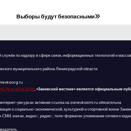
Выборы будут безопасными
й службе по надзору в сфере связи, информационных технологий и массов
жского муниципального района Ленинградской области.
anevkaorg.ru
я
№ 78 от 09.10.2025
,
«Заневский вестник» является официальным пуб
интернет-ресурсах активная ссылка на zanevkasmi.ru обязательна.
мация о социально-экономической, культурной и спортивной жизни Заневс
 СМИ, книгах, видео-, радио-, теле-форматах упоминание сетевого изда
амодатель.