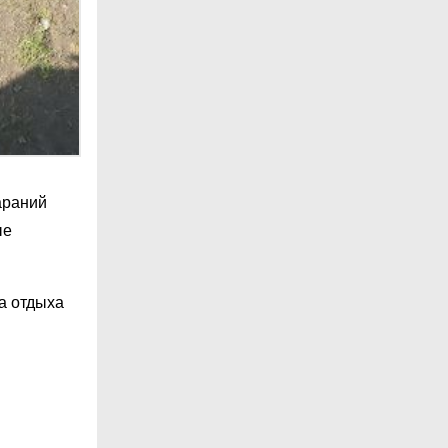
араний
ые
а отдыха