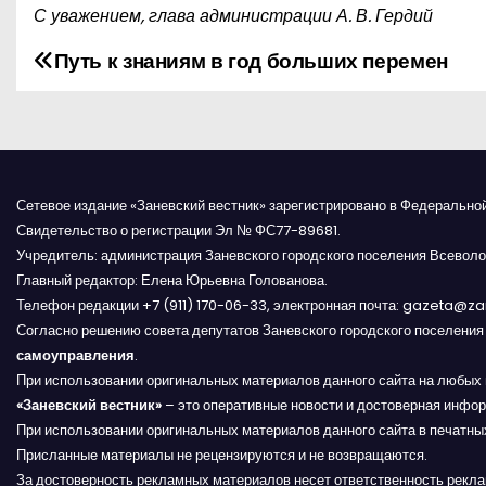
С уважением, глава администрации А. В. Гердий
Путь к знаниям в год больших перемен
Н
а
в
и
Сетевое издание «Заневский вестник» зарегистрировано в Федерально
Свидетельство о регистрации Эл № ФС77-89681.
г
Учредитель: администрация Заневского городского поселения Всеволо
Главный редактор: Елена Юрьевна Голованова.
а
Телефон редакции +7 (911) 170-06-33, электронная почта: gazeta@z
Согласно решению совета депутатов Заневского городского поселени
ц
самоуправления
.
и
При использовании оригинальных материалов данного сайта на любых 
«Заневский вестник»
– это оперативные новости и достоверная инфор
я
При использовании оригинальных материалов данного сайта в печатных
Присланные материалы не рецензируются и не возвращаются.
п
За достоверность рекламных материалов несет ответственность рекл