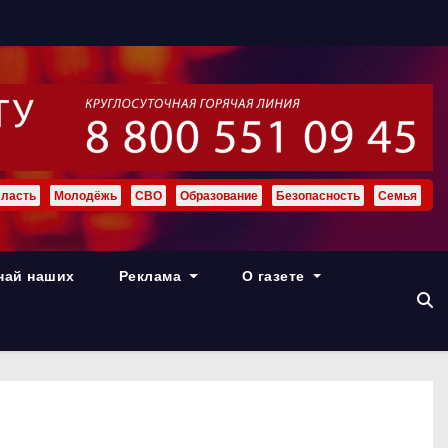
ласть
Молодёжь
СВО
Образование
Безопасность
Семья
най наших
Реклама
О газете