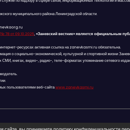
й службе по надзору в сфере связи, информационных технологий и массов
жского муниципального района Ленинградской области.
anevkaorg.ru
я
№ 78 от 09.10.2025
,
«Заневский вестник» является официальным пуб
интернет-ресурсах активная ссылка на zanevkasmi.ru обязательна.
мация о социально-экономической, культурной и спортивной жизни Заневс
 СМИ, книгах, видео-, радио-, теле-форматах упоминание сетевого изда
амодатель.
гии.
мых пользователями веб-сайта
www.zanevkasmi.ru
м сайте, вы принимаете политику конфиденциальности пе