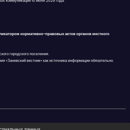
ых коммуникаций 10 июня 2025 года.
ликатором нормативно-правовых актов органов местного
кого городского поселения.
ния «Заневский вестник» как источника информации обязательно.
рсональных данных.