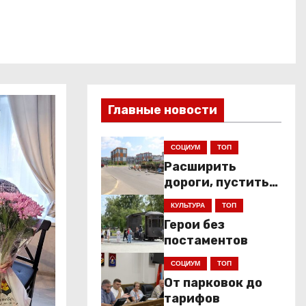
Главные новости
СОЦИУМ
ТОП
Расширить
дороги, пустить
низкопольники
КУЛЬТУРА
ТОП
Герои без
постаментов
СОЦИУМ
ТОП
От парковок до
тарифов