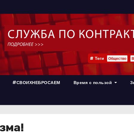
Теги
Общество
В
#СВОИХНЕБРОСАЕМ
Время с пользой
З
зма!