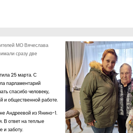
дителей МО Вячеслава
нимали сразу две
ила 25 марта. С
ула парламентарий
зать спасибо человеку,
й и общественной работе.
не Андреевой из Янино-1.
. В ответ на теплые
 и заботу.