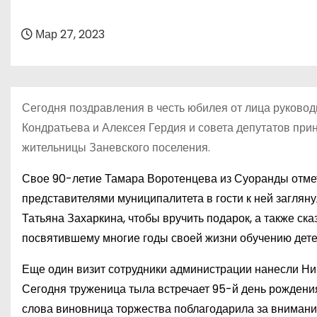
о
м
Мар 27, 2023
у
Сегодня поздравления в честь юбилея от лица руково
Кондратьева и Алексея Гердия и совета депутатов при
жительницы Заневского поселения.
Свое 90-летие Тамара Воротенцева из Суоранды отмет
представителями муниципалитета в гости к ней заглян
Татьяна Захаркина, чтобы вручить подарок, а также ска
посвятившему многие годы своей жизни обучению дете
Еще один визит сотрудники администрации нанесли Ни
Сегодня труженица тыла встречает 95-й день рождения
слова виновница торжества поблагодарила за внимание