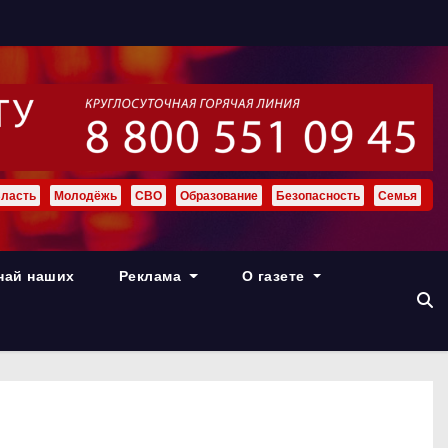
ласть
Молодёжь
СВО
Образование
Безопасность
Семья
най наших
Реклама
О газете