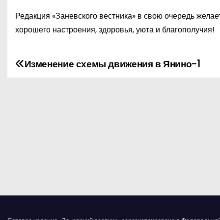
Редакция «Заневского вестника» в свою очередь желае
хорошего настроения, здоровья, уюта и благополучия!
Изменение схемы движения в Янино-1
Н
а
в
и
г
а
ц
и