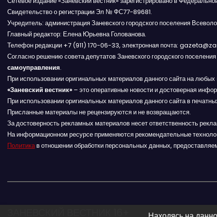
Сетевое издание «Заневский вестник» зарегистрировано в Федерально
я
Свидетельство о регистрации Эл № ФС77-89681.
Учредитель: администрация Заневского городского поселения Всеволо
п
Главный редактор: Елена Юрьевна Голованова.
Телефон редакции +7 (911) 170-06-33, электронная почта: gazeta@z
о
Согласно решению совета депутатов Заневского городского поселени
самоуправления
.
з
При использовании оригинальных материалов данного сайта на любых 
«Заневский вестник»
а
– это оперативные новости и достоверная инфор
При использовании оригинальных материалов данного сайта в печатных
п
Присланные материалы не рецензируются и не возвращаются.
За достоверность рекламных материалов несет ответственность рекл
и
На информационном ресурсе применяются рекомендательные техноло
Политика
в отношении обработки персональных данных, предоставляе
с
я
м
ЗАНЕВСКИЙ ВЕСТНИК 16+
Находясь на данно