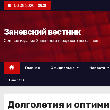
П
06.08.2026
09:31
е
р
е
Заневский вестник
й
т
Сетевое издание Заневского городского поселения
и
к
с
о
Главная
Официально
Новости
д
е
Блог ЗВ
р
ж
и
Долголетия и оптими
м