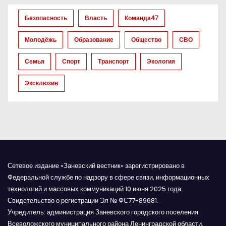
з
Безопасность
Власть
Команда47
а
Молодёжь
Образование
Общество
СВО
п
Семья
Спорт
Транспорт
Экология
и
Эксклюзив
с
я
м
Сетевое издание «Заневский вестник» зарегистрировано в
Федеральной службе по надзору в сфере связи, информационных
технологий и массовых коммуникаций 10 июня 2025 года.
Свидетельство о регистрации Эл № ФС77-89681.
Учредитель: администрация Заневского городского поселения
Всеволожского муниципального района Ленинградской области.