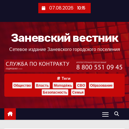
П
07.08.2026
10:15
е
р
е
Заневский вестник
й
т
Сетевое издание Заневского городского поселения
и
к
с
о
Теги
д
Общество
Власть
Молодёжь
СВО
Образование
е
Безопасность
Семья
р
ж
и
м