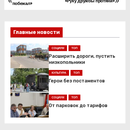
Н
«Руку дружбы протяни»
побежал»
а
в
Главные новости
и
г
СОЦИУМ
ТОП
Расширить дороги, пустить
а
низкопольники
ц
КУЛЬТУРА
ТОП
Герои без постаментов
и
я
СОЦИУМ
ТОП
От парковок до тарифов
п
о