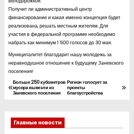
велодорожкой.
Получит ли административный центр
финансирование и какая именно концепция будет
реализована, решать местным жителям. Для
участия в федеральной программе необходимо
набрать как минимум 1 500 голосов до 30 мая.
Муниципалитет благодарит нашу молодежь за
неравнодушное отношение к будущему Заневского
поселения!
Больше 250 кубометров
Регион голосует за
Н
мусора вывезли из
проекты
Заневского поселения
благоустройства
а
в
и
Главные новости