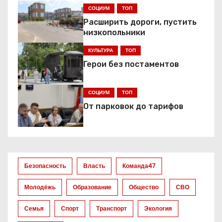
г
СОЦИУМ
ТОП
а
Расширить дороги, пустить
низкопольники
ц
КУЛЬТУРА
ТОП
и
Герои без постаментов
я
СОЦИУМ
ТОП
п
От парковок до тарифов
о
з
а
Безопасность
Власть
Команда47
п
Молодёжь
Образование
Общество
СВО
и
Семья
Спорт
Транспорт
Экология