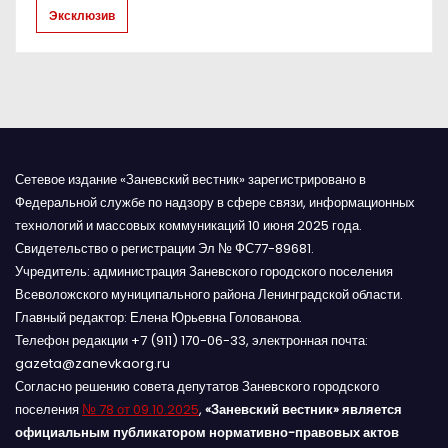
с
Эксклюзив
я
м
Сетевое издание «Заневский вестник» зарегистрировано в
Федеральной службе по надзору в сфере связи, информационных
технологий и массовых коммуникаций 10 июня 2025 года.
Свидетельство о регистрации Эл № ФС77-89681.
Учредитель: администрация Заневского городского поселения
Всеволожского муниципального района Ленинградской области.
Главный редактор: Елена Юрьевна Голованова.
Телефон редакции +7 (911) 170-06-33, электронная почта:
gazeta@zanevkaorg.ru
Согласно решению совета депутатов Заневского городского
поселения
№ 78 от 09.10.2025
,
«Заневский вестник» является
официальным публикатором нормативно-правовых актов