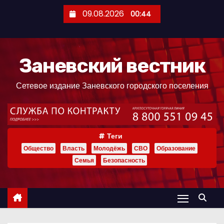
П
09.08.2026
00:44
е
р
е
Заневский вестник
й
т
Сетевое издание Заневского городского поселения
и
к
с
о
Теги
д
Общество
Власть
Молодёжь
СВО
Образование
е
Семья
Безопасность
р
ж
и
м