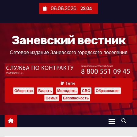
П
08.08.2026
22:04
е
р
е
Заневский вестник
й
т
Сетевое издание Заневского городского поселения
и
к
с
о
Теги
д
Общество
Власть
Молодёжь
СВО
Образование
е
Семья
Безопасность
р
ж
и
м