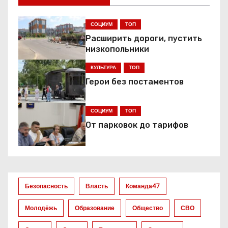
г
СОЦИУМ
ТОП
а
Расширить дороги, пустить
низкопольники
ц
КУЛЬТУРА
ТОП
и
Герои без постаментов
я
СОЦИУМ
ТОП
п
От парковок до тарифов
о
з
а
Безопасность
Власть
Команда47
п
Молодёжь
Образование
Общество
СВО