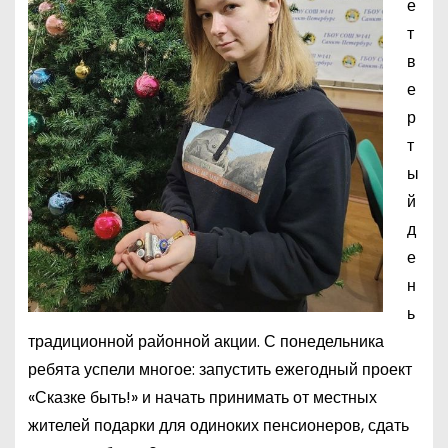
е
т
в
е
р
т
ы
й
д
е
н
ь
традиционной районной акции. С понедельника
ребята успели многое: запустить ежегодный проект
«Сказке быть!» и начать принимать от местных
жителей подарки для одиноких пенсионеров, сдать