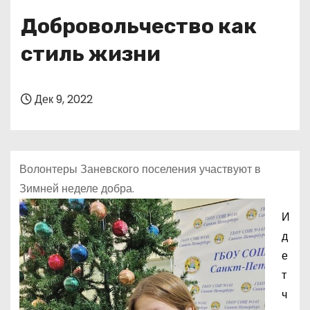
о
Добровольчество как
м
у
стиль жизни
Дек 9, 2022
Волонтеры Заневского поселения участвуют в
Зимней неделе добра.
И
д
е
т
ч