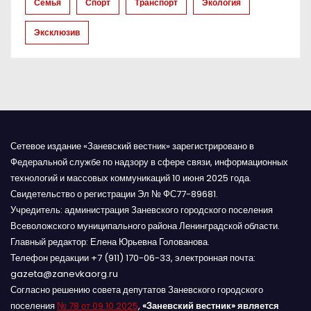
и
Семья
Спорт
Транспорт
Экология
с
Эксклюзив
я
м
Сетевое издание «Заневский вестник» зарегистрировано в
Федеральной службе по надзору в сфере связи, информационных
технологий и массовых коммуникаций 10 июня 2025 года.
Свидетельство о регистрации Эл № ФС77-89681.
Учредитель: администрация Заневского городского поселения
Всеволожского муниципального района Ленинградской области.
Главный редактор: Елена Юрьевна Голованова.
Телефон редакции +7 (911) 170-06-33, электронная почта:
gazeta@zanevkaorg.ru
Согласно решению совета депутатов Заневского городского
поселения
№ 78 от 09.10.2025
,
«Заневский вестник» является