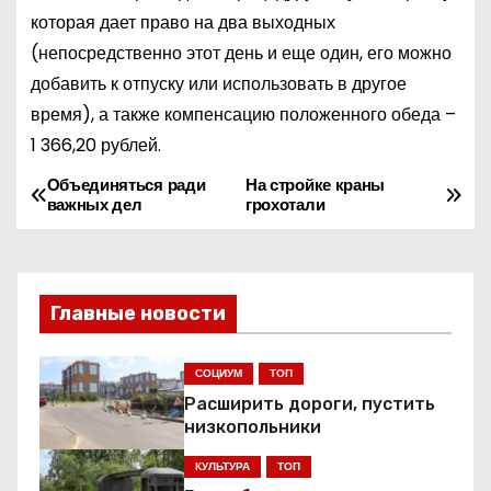
которая дает право на два выходных
(непосредственно этот день и еще один, его можно
добавить к отпуску или использовать в другое
время), а также компенсацию положенного обеда –
1 366,20 рублей.
Объединяться ради
На стройке краны
Н
важных дел
грохотали
а
в
Главные новости
и
г
СОЦИУМ
ТОП
Расширить дороги, пустить
а
низкопольники
ц
КУЛЬТУРА
ТОП