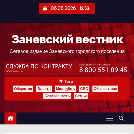
П
06.08.2026
12:53
е
р
е
Заневский вестник
й
т
Сетевое издание Заневского городского поселения
и
к
с
о
Теги
д
Общество
Власть
Молодёжь
СВО
Образование
е
Безопасность
Семья
р
ж
и
м