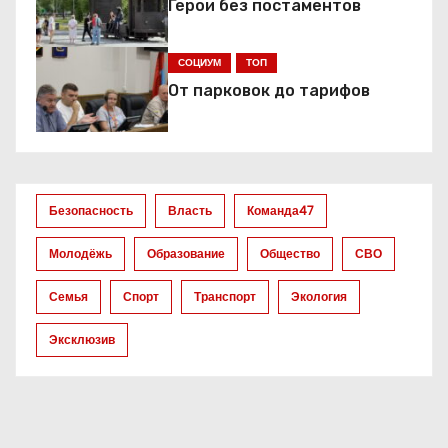
Герои без постаментов
и
я
СОЦИУМ
ТОП
От парковок до тарифов
п
о
з
Безопасность
Власть
Команда47
а
Молодёжь
Образование
Общество
СВО
п
Семья
Спорт
Транспорт
Экология
и
Эксклюзив
с
я
м