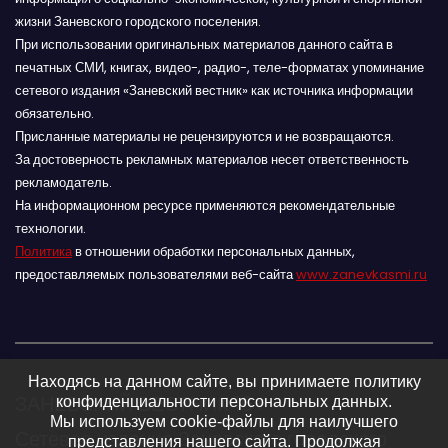
жизни Заневского городского поселения.
При использовании оригинальных материалов данного сайта в
печатных СМИ, книгах, видео-, радио-, теле-форматах упоминание
сетевого издания «Заневский вестник» как источника информации
обязательно.
Присланные материалы не рецензируются и не возвращаются.
За достоверность рекламных материалов несет ответственность
рекламодатель.
На информационном ресурсе применяются рекомендательные
технологии.
Политика
в отношении обработки персональных данных,
предоставляемых пользователями веб-сайта
www.zanevkasmi.ru
Находясь на данном сайте, вы принимаете политику
ЗАНЕВСКИЙ ВЕСТНИК 16+
конфиденциальности персональных данных.
Мы используем cookie-файлы для наилучшего
Сетевое издание Заневского городского
представления нашего сайта. Продолжая