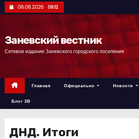
П
08.08.2026
09:12
е
р
е
Заневский вестник
й
т
Сетевое издание Заневского городского поселения
и
к
с
о
Главная
Официально
Новости
д
е
Блог ЗВ
р
ж
и
ДНД. Итоги
м