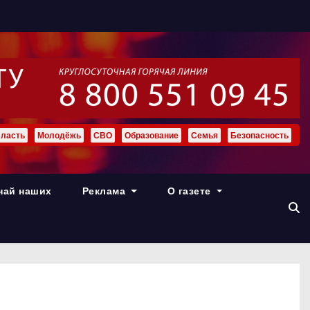
ласть
Молодёжь
СВО
Образование
Семья
Безопасность
най наших
Реклама
О газете