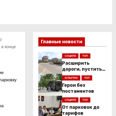
о
Главные новости
 в конце
СОЦИУМ
ТОП
Расширить
дороги, пустить
ие
низкопольники
КУЛЬТУРА
ТОП
 парковку
Герои без
постаментов
СОЦИУМ
ТОП
на
От парковок до
тарифов