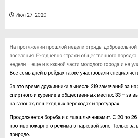
о
м
Июл 27, 2020
у
На протяжении прошлой недели отряды добровольной
поселения. Ежедневно стражи общественного порядка с
недели – еще и в южной части молодого города и на ул
Все семь дней в рейдах также участвовали специалисты
За это время дружинники вынесли 219 замечаний за на
спиртного и курение в общественных местах, 33 – за в
на газонах, пешеходных переходах и тротуарах.
Продолжается борьба и с «шашлычниками». С 20 по 2
противопожарного режима в парковой зоне. Только за 
природе.