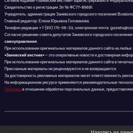
Сетевое издание «Заневский вестник» зарегистрировано в Федерально
п
Свидетельство о регистрации Эл № ФС77-89681.
о
Учредитель: администрация Заневского городского поселения Всеволо
Главный редактор: Елена Юрьевна Голованова.
з
Телефон редакции +7 (911) 170-06-33, электронная почта: gazeta@z
Согласно решению совета депутатов Заневского городского поселени
а
самоуправления
.
При использовании оригинальных материалов данного сайта на любых 
п
«Заневский вестник»
– это оперативные новости и достоверная инфор
При использовании оригинальных материалов данного сайта в печатных
и
Присланные материалы не рецензируются и не возвращаются.
За достоверность рекламных материалов несет ответственность рекл
с
На информационном ресурсе применяются рекомендательные техноло
я
Политика
в отношении обработки персональных данных, предоставляе
м
ЗАНЕВСКИЙ ВЕСТНИК 16+
Находясь на данно