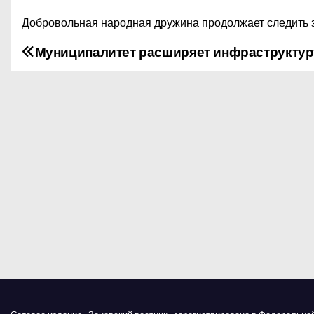
Добровольная народная дружина продолжает следить 
Муниципалитет расширяет инфраструкту
Н
а
в
и
г
а
ц
и
я