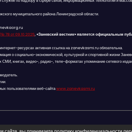
й службе по надзору в сфере связи, информационных технологий и массов
жского муниципального района Ленинградской области.
anevkaorg.ru
я
№ 78 от 09.10.2025
,
«Заневский вестник» является официальным пуб
интернет-ресурсах активная ссылка на zanevkasmi.ru обязательна.
мация о социально-экономической, культурной и спортивной жизни Заневс
 СМИ, книгах, видео-, радио-, теле-форматах упоминание сетевого изда
амодатель.
гии.
мых пользователями веб-сайта
www.zanevkasmi.ru
м сайте, вы принимаете политику конфиденциальности пе