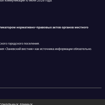
ых коммуникаций 10 июня 2025 года.
ликатором нормативно-правовых актов органов местного
кого городского поселения.
ния «Заневский вестник» как источника информации обязательно.
рсональных данных.