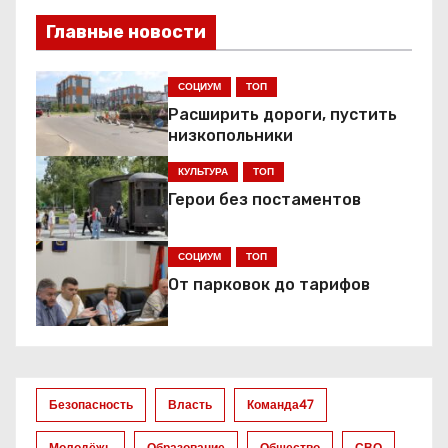
и
Главные новости
г
СОЦИУМ
ТОП
а
Расширить дороги, пустить
низкопольники
ц
КУЛЬТУРА
ТОП
и
Герои без постаментов
я
СОЦИУМ
ТОП
п
От парковок до тарифов
о
з
а
Безопасность
Власть
Команда47
Молодёжь
Образование
Общество
СВО