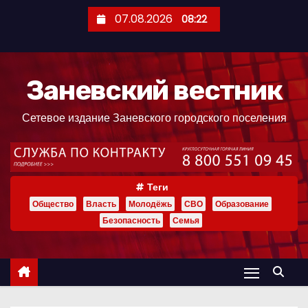
П
07.08.2026
08:22
е
р
е
Заневский вестник
й
т
Сетевое издание Заневского городского поселения
и
к
с
о
Теги
д
Общество
Власть
Молодёжь
СВО
Образование
е
Безопасность
Семья
р
ж
и
м