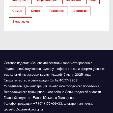
п
и
Семья
Спорт
Транспорт
Экология
с
Эксклюзив
я
м
Сетевое издание «Заневский вестник» зарегистрировано в
Федеральной службе по надзору в сфере связи, информационных
технологий и массовых коммуникаций 10 июня 2025 года.
Свидетельство о регистрации Эл № ФС77-89681.
Учредитель: администрация Заневского городского поселения
Всеволожского муниципального района Ленинградской области.
Главный редактор: Елена Юрьевна Голованова.
Телефон редакции +7 (911) 170-06-33, электронная почта:
gazeta@zanevkaorg.ru