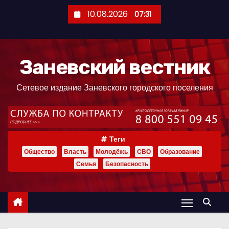
П
10.08.2026
07:31
е
р
е
Заневский вестник
й
т
Сетевое издание Заневского городского поселения
и
к
с
о
Теги
д
Общество
Власть
Молодёжь
СВО
Образование
е
Семья
Безопасность
р
ж
и
м