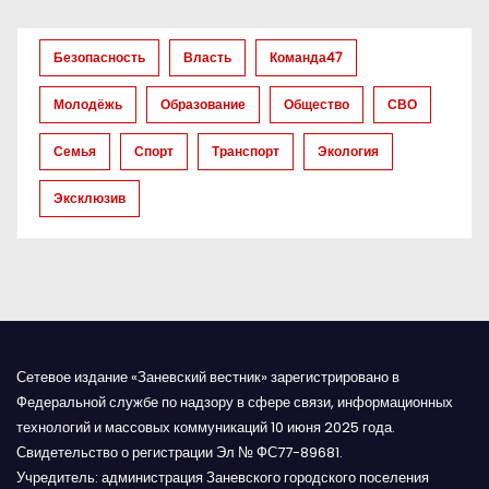
з
Безопасность
Власть
Команда47
а
Молодёжь
Образование
Общество
СВО
п
Семья
Спорт
Транспорт
Экология
и
Эксклюзив
с
я
м
Сетевое издание «Заневский вестник» зарегистрировано в
Федеральной службе по надзору в сфере связи, информационных
технологий и массовых коммуникаций 10 июня 2025 года.
Свидетельство о регистрации Эл № ФС77-89681.
Учредитель: администрация Заневского городского поселения