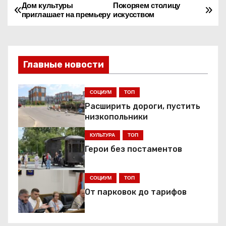
Дом культуры
Покоряем столицу
Н
приглашает на премьеру
искусством
а
в
Главные новости
и
г
СОЦИУМ
ТОП
Расширить дороги, пустить
а
низкопольники
ц
КУЛЬТУРА
ТОП
Герои без постаментов
и
я
СОЦИУМ
ТОП
От парковок до тарифов
п
о