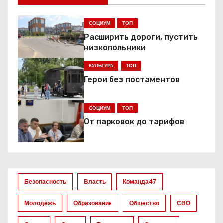
а
СОЦИУМ
ТОП
ц
Расширить дороги, пустить
низкопольники
и
КУЛЬТУРА
ТОП
я
Герои без постаментов
п
СОЦИУМ
ТОП
о
От парковок до тарифов
з
а
п
Безопасность
Власть
Команда47
и
Молодёжь
Образование
Общество
СВО
с