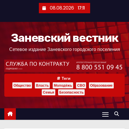
П
08.08.2026
17:11
е
р
е
Заневский вестник
й
т
Сетевое издание Заневского городского поселения
и
к
с
о
Теги
д
Общество
Власть
Молодёжь
СВО
Образование
е
Семья
Безопасность
р
ж
и
м