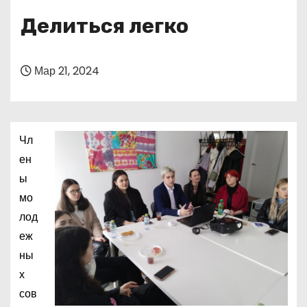
о
Делиться легко
м
у
Мар 21, 2024
Чл
ен
ы
мо
лод
еж
ны
х
сов