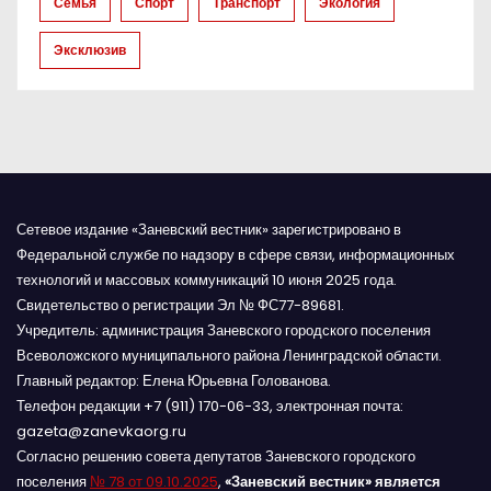
Семья
Спорт
Транспорт
Экология
я
Эксклюзив
м
Сетевое издание «Заневский вестник» зарегистрировано в
Федеральной службе по надзору в сфере связи, информационных
технологий и массовых коммуникаций 10 июня 2025 года.
Свидетельство о регистрации Эл № ФС77-89681.
Учредитель: администрация Заневского городского поселения
Всеволожского муниципального района Ленинградской области.
Главный редактор: Елена Юрьевна Голованова.
Телефон редакции +7 (911) 170-06-33, электронная почта:
gazeta@zanevkaorg.ru
Согласно решению совета депутатов Заневского городского
поселения
№ 78 от 09.10.2025
,
«Заневский вестник» является