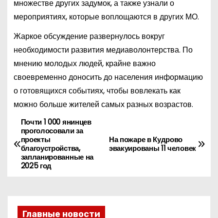
множестве других задумок, а также узнали о
мероприятиях, которые воплощаются в других МО.
Жаркое обсуждение развернулось вокруг
необходимости развития медиаволонтерства. По
мнению молодых людей, крайне важно
своевременно доносить до населения информацию
о готовящихся событиях, чтобы вовлекать как
можно больше жителей самых разных возрастов.
Почти 1 000 янинцев
Н
проголосовали за
проекты
На пожаре в Кудрово
а
благоустройства,
эвакуированы 11 человек
запланированные на
в
2025 год
и
г
Главные новости