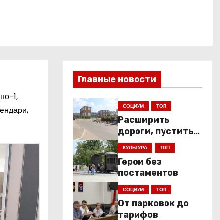
Главные новости
но-1,
СОЦИУМ
ТОП
лендари,
Расширить
дороги, пустить
низкопольники
КУЛЬТУРА
ТОП
Герои без
постаментов
СОЦИУМ
ТОП
От парковок до
тарифов