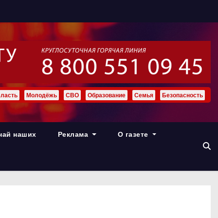
ласть
Молодёжь
СВО
Образование
Семья
Безопасность
най наших
Реклама
О газете