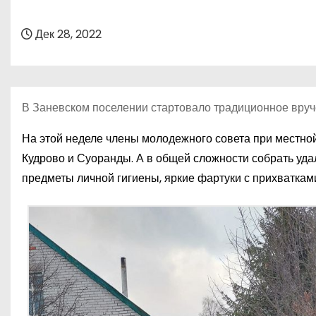
о
м
Дек 28, 2022
у
В Заневском поселении стартовало традиционное вруче
На этой неделе члены молодежного совета при местно
Кудрово и Суоранды. А в общей сложности собрать удал
предметы личной гигиены, яркие фартуки с прихватками,