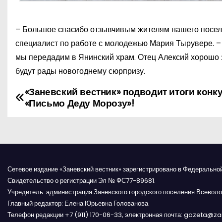
– Большое спасибо отзывчивым жителям нашего поселен
специалист по работе с молодежью Мария Тырувере. – 
мы передадим в Янинский храм. Отец Алексий хорошо 
будут рады новогоднему сюрпризу.
«Заневский вестник» подводит итоги конк
Н
«Письмо Деду Морозу»!
а
в
и
Сетевое издание «Заневский вестник» зарегистрировано в Федерально
г
Свидетельство о регистрации Эл № ФС77-89681.
Учредитель: администрация Заневского городского поселения Всеволо
а
Главный редактор: Елена Юрьевна Голованова.
Телефон редакции +7 (911) 170-06-33, электронная почта: gazeta@z
ц