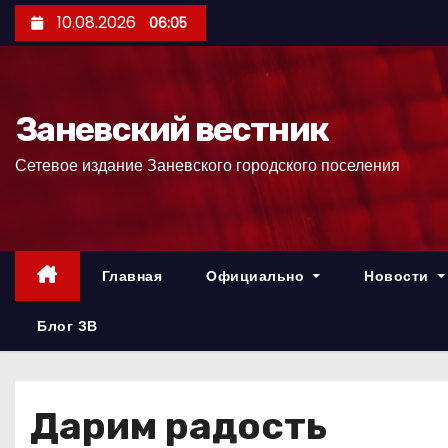
П
10.08.2026
06:05
е
р
е
Заневский вестник
й
т
Сетевое издание Заневского городского поселения
и
к
с
о
Главная
Официально
Новости
д
е
Блог ЗВ
р
ж
и
Дарим радость
м