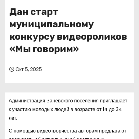
о
Дан старт
м
у
муниципальному
конкурсу видеороликов
«Мы говорим»
Окт 5, 2025
Администрация Заневского поселения приглашает
к участию молодых людей в возрасте от 14 до 34
лет.
С помощью видеотворчества авторам предлагают