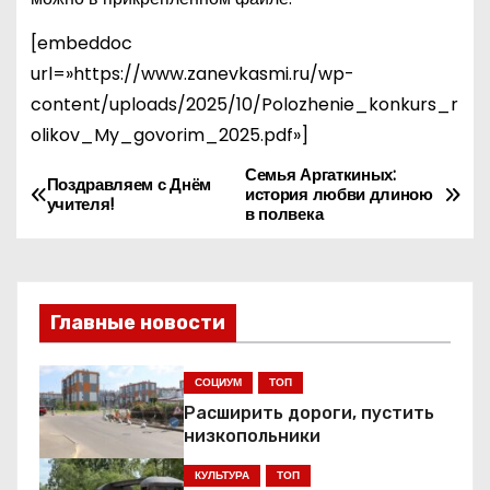
[embeddoc
url=»https://www.zanevkasmi.ru/wp-
content/uploads/2025/10/Polozhenie_konkurs_r
olikov_My_govorim_2025.pdf»]
Семья Аргаткиных:
Н
Поздравляем с Днём
история любви длиною
учителя!
в полвека
а
в
и
Главные новости
г
СОЦИУМ
ТОП
а
Расширить дороги, пустить
низкопольники
ц
КУЛЬТУРА
ТОП