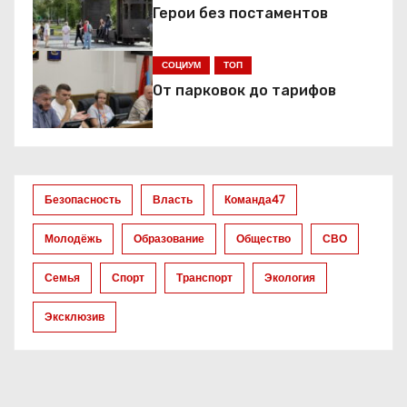
и
Герои без постаментов
я
СОЦИУМ
ТОП
п
От парковок до тарифов
о
з
а
Безопасность
Власть
Команда47
п
Молодёжь
Образование
Общество
СВО
и
Семья
Спорт
Транспорт
Экология
с
Эксклюзив
я
м