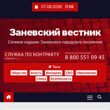
П
07.08.2026
17:09
е
р
е
Заневский вестник
й
т
Сетевое издание Заневского городского поселения
и
к
с
о
Теги
д
Общество
Власть
Молодёжь
СВО
Образование
е
Семья
Безопасность
р
ж
и
м