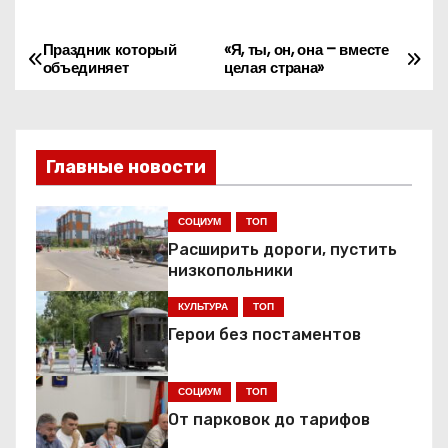
Праздник который
«Я, ты, он, она – вместе
Н
объединяет
целая страна»
а
в
Главные новости
и
г
СОЦИУМ
ТОП
Расширить дороги, пустить
а
низкопольники
ц
КУЛЬТУРА
ТОП
Герои без постаментов
и
я
СОЦИУМ
ТОП
От парковок до тарифов
п