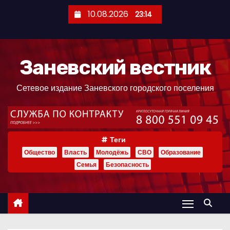
П
10.08.2026
23:14
е
р
е
Заневский вестник
й
т
Сетевое издание Заневского городского поселения
и
к
с
о
Теги
д
Общество
Власть
Молодёжь
СВО
Образование
е
Семья
Безопасность
р
ж
и
м