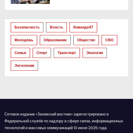
о
з
Безопасность
Власть
Команда47
а
Молодёжь
Образование
Общество
СВО
п
Семья
Спорт
Транспорт
Экология
и
Эксклюзив
с
я
м
Сетевое издание «Заневский вестник» зарегистрировано в
Федеральной службе по надзору в сфере связи, информационных
технологий и массовых коммуникаций 10 июня 2025 года.