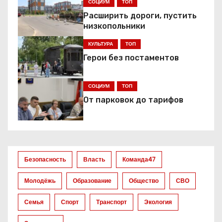
г
СОЦИУМ
ТОП
Расширить дороги, пустить
а
низкопольники
ц
КУЛЬТУРА
ТОП
Герои без постаментов
и
я
СОЦИУМ
ТОП
От парковок до тарифов
п
о
з
Безопасность
Власть
Команда47
а
Молодёжь
Образование
Общество
СВО
п
Семья
Спорт
Транспорт
Экология
и