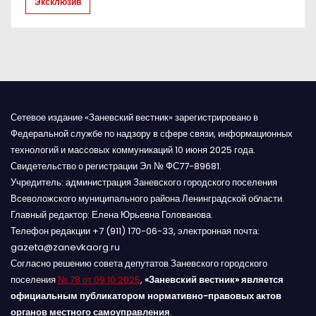
Эксклюзив
с
я
м
Сетевое издание «Заневский вестник» зарегистрировано в
Федеральной службе по надзору в сфере связи, информационных
технологий и массовых коммуникаций 10 июня 2025 года.
Свидетельство о регистрации Эл № ФС77-89681.
Учредитель: администрация Заневского городского поселения
Всеволожского муниципального района Ленинградской области.
Главный редактор: Елена Юрьевна Голованова.
Телефон редакции +7 (911) 170-06-33, электронная почта:
gazeta@zanevkaorg.ru
Согласно решению совета депутатов Заневского городского
поселения
№ 78 от 09.10.2025
,
«Заневский вестник» является
официальным публикатором нормативно-правовых актов
органов местного самоуправления
.