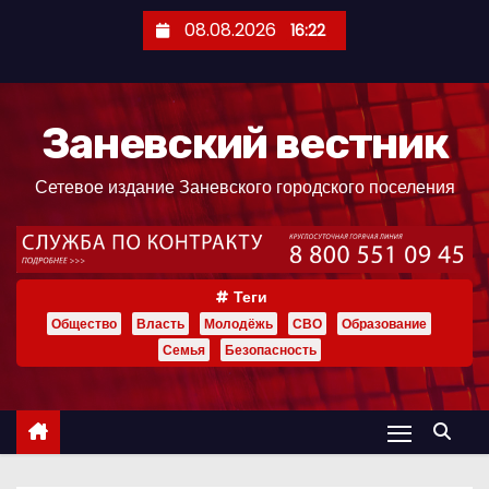
П
08.08.2026
16:22
е
р
е
Заневский вестник
й
т
Сетевое издание Заневского городского поселения
и
к
с
о
Теги
д
Общество
Власть
Молодёжь
СВО
Образование
е
Семья
Безопасность
р
ж
и
м