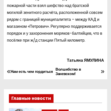
пожарной части взял шефство над братской
могилой зенитного расчёта, расположенной совсем
рядом с границей муниципалитета – между КАД и
магазином «Петрович». Регулярно поддерживается
порядок и у захоронения моряков-балтийцев, что в
посёлке при ж/д станции Пятый километр.
Татьяна ЯМУЛИНА
Волшебство в
Н
Нам есть чем гордиться
Заневском!
а
в
Главные новости
и