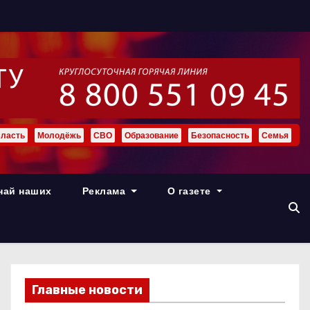
ласть
Молодёжь
СВО
Образование
Безопасность
Семья
най наших
Реклама
О газете
Главные новости