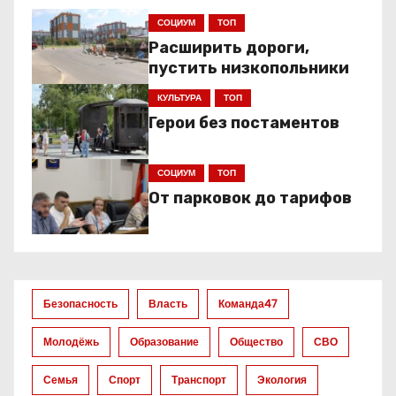
СОЦИУМ
ТОП
Расширить дороги,
пустить низкопольники
КУЛЬТУРА
ТОП
Герои без постаментов
СОЦИУМ
ТОП
От парковок до тарифов
Безопасность
Власть
Команда47
Молодёжь
Образование
Общество
СВО
Семья
Спорт
Транспорт
Экология