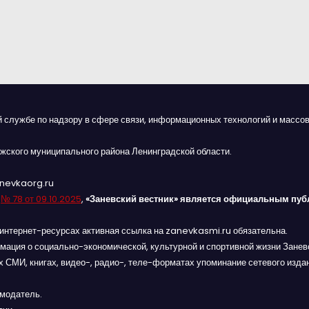
й службе по надзору в сфере связи, информационных технологий и массов
жского муниципального района Ленинградской области.
anevkaorg.ru
я
№ 78 от 09.10.2025
,
«Заневский вестник» является официальным пуб
интернет-ресурсах активная ссылка на zanevkasmi.ru обязательна.
мация о социально-экономической, культурной и спортивной жизни Заневс
 СМИ, книгах, видео-, радио-, теле-форматах упоминание сетевого изда
амодатель.