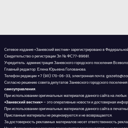
н
а
ц
и
я
Сетевое издание «Заневский вестник» зарегистрировано в Федерально
Свидетельство о регистрации Эл № ФС77-89681.
з
Учредитель: администрация Заневского городского поселения Всеволо
Главный редактор: Елена Юрьевна Голованова.
а
Телефон редакции +7 (911) 170-06-33, электронная почта: gazeta@z
Согласно решению совета депутатов Заневского городского поселени
п
самоуправления
.
При использовании оригинальных материалов данного сайта на любых 
и
«Заневский вестник»
– это оперативные новости и достоверная инфор
с
При использовании оригинальных материалов данного сайта в печатных
Присланные материалы не рецензируются и не возвращаются.
е
За достоверность рекламных материалов несет ответственность рекл