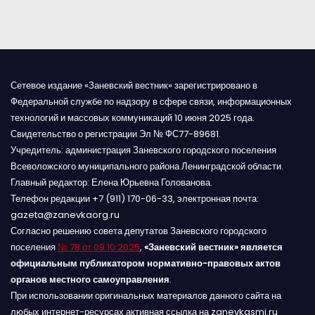
я
м
Сетевое издание «Заневский вестник» зарегистрировано в
Федеральной службе по надзору в сфере связи, информационных
технологий и массовых коммуникаций 10 июня 2025 года.
Свидетельство о регистрации Эл № ФС77-89681.
Учредитель: администрация Заневского городского поселения
Всеволожского муниципального района Ленинградской области.
Главный редактор: Елена Юрьевна Голованова.
Телефон редакции +7 (911) 170-06-33, электронная почта:
gazeta@zanevkaorg.ru
Согласно решению совета депутатов Заневского городского
поселения
№ 78 от 09.10.2025
,
«Заневский вестник» является
официальным публикатором нормативно-правовых актов
органов местного самоуправления
.
При использовании оригинальных материалов данного сайта на
любых интернет-ресурсах активная ссылка на zanevkasmi.ru