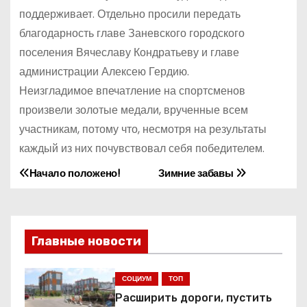
поддерживает. Отдельно просили передать
благодарность главе Заневского городского
поселения Вячеславу Кондратьеву и главе
администрации Алексею Гердию.
Неизгладимое впечатление на спортсменов
произвели золотые медали, врученные всем
участникам, потому что, несмотря на результаты
каждый из них почувствовал себя победителем.
Начало положено!
Зимние забавы
Н
а
в
Главные новости
и
СОЦИУМ
ТОП
г
Расширить дороги, пустить