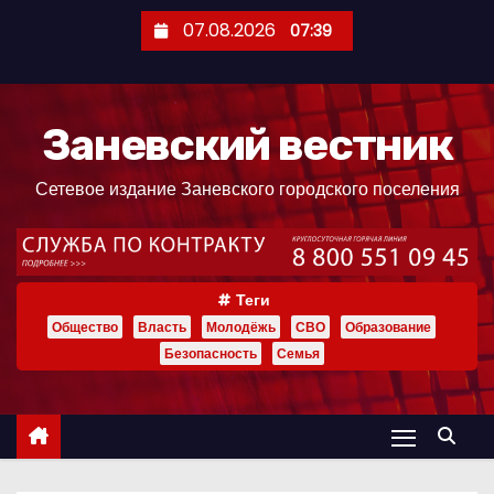
П
07.08.2026
07:39
е
р
е
Заневский вестник
й
т
Сетевое издание Заневского городского поселения
и
к
с
о
Теги
д
Общество
Власть
Молодёжь
СВО
Образование
е
Безопасность
Семья
р
ж
и
м