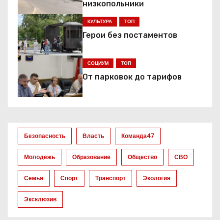
низкопольники
а
КУЛЬТУРА
ТОП
ц
Герои без постаментов
и
СОЦИУМ
ТОП
я
От парковок до тарифов
п
о
з
Безопасность
Власть
Команда47
а
Молодёжь
Образование
Общество
СВО
п
Семья
Спорт
Транспорт
Экология
и
Эксклюзив
с