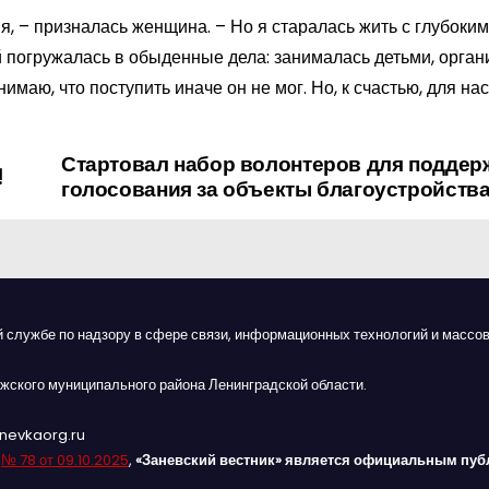
, – призналась женщина. – Но я старалась жить с глубоким
й погружалась в обыденные дела: занималась детьми, орга
маю, что поступить иначе он не мог. Но, к счастью, для нас
Стартовал набор волонтеров для поддер
!
голосования за объекты благоустройств
й службе по надзору в сфере связи, информационных технологий и массов
жского муниципального района Ленинградской области.
anevkaorg.ru
я
№ 78 от 09.10.2025
,
«Заневский вестник» является официальным пуб