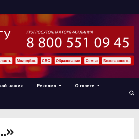
ласть
Молодёжь
СВО
Образование
Семья
Безопасность
най наших
Реклама
О газете
ь…»