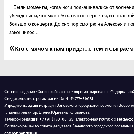
– Были моменты, когда ноги подкашивались от волнения
убеждением, что муж обязательно вернется, и с голово
большого концерта. До сих пор смотрю на Алексея и пони
закончилось.
Н
Кто с мячом к нам придет…с тем и сыграем
а
в
и
Сетевое издание «Заневский вестник» зарегистрировано в Федерально
г
Свидетельство о регистрации Эл № ФС77-89681.
Учредитель: администрация Заневского городского поселения Всеволо
а
Главный редактор: Елена Юрьевна Голованова.
Телефон редакции +7 (911) 170-06-33, электронная почта: gazeta@z
ц
Согласно решению совета депутатов Заневского городского поселени
самоуправления
.