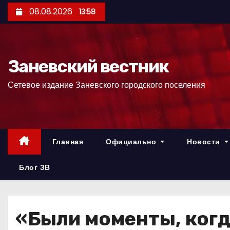
П
08.08.2026
13:58
е
р
е
Заневский вестник
й
т
Сетевое издание Заневского городского поселения
и
к
с
о
Главная
Официально
Новости
д
е
Блог ЗВ
р
ж
и
«Были моменты, ког
м