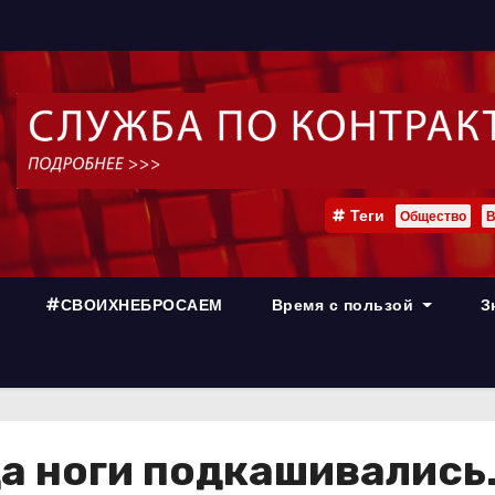
Теги
Общество
В
#СВОИХНЕБРОСАЕМ
Время с пользой
З
да ноги подкашивалис