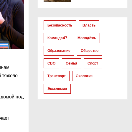
Безопасность
Власть
Команда47
Молодёжь
Образование
Общество
СВО
Семья
Спорт
инам
й тяжело
Транспорт
Экология
Эксклюзив
я домой под
чает