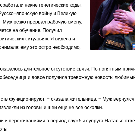
 сработали некие генетические коды,
 Русско-японскую войну и Великую
. Муж резко прервал рабочую смену,
яется на обучение. Получил
ритических ситуациях. Я видела и
онимала: ему это остро необходимо,
казалось длительное отсутствие связи. По понятным прич
 собеседница и вовсе получила тревожную новость: любимы
чувств функционируют, – сказала жительница. – Муж вернулс
 извлекли из головы и шеи еще не все осколки.
ми и переживаниями в период службы супруга Наталья отве
оты.