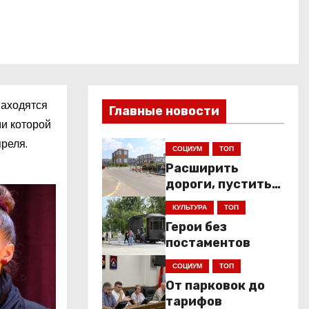
находятся
Главные новости
ми которой
реля.
СОЦИУМ
ТОП
Расширить
дороги, пустить
низкопольники
КУЛЬТУРА
ТОП
Герои без
постаментов
СОЦИУМ
ТОП
От парковок до
тарифов