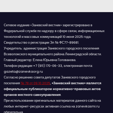
м
Сетевое издание «Заневский вестник» зарегистрировано в
Федеральной службе по надзору в сфере связи, информационных
технологий и массовых коммуникаций 10 июня 2025 года.
Свидетельство о регистрации Эл № ФС77-89681.
Учредитель: администрация Заневского городского поселения
Всеволожского муниципального района Ленинградской области.
Главный редактор: Елена Юрьевна Голованова.
Телефон редакции +7 (911) 170-06-33, электронная почта:
gazeta@zanevkaorg.ru
Согласно решению совета депутатов Заневского городского
поселения
№ 78 от 09.10.2025
,
«Заневский вестник» является
официальным публикатором нормативно-правовых актов
органов местного самоуправления
.
При использовании оригинальных материалов данного сайта на
любых интернет-ресурсах активная ссылка на zanevkasmi.ru
обязательна.