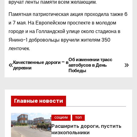
вручат ленты памяти всем желающим.
Памятная патриотическая акция проходила также 6
и 7 мая. На Европейском проспекте в молодом
городе и на Голландской улице около стадиона в
Янино-1 добровольцы вручили жителям 350
ленточек.
Об изменении трасс
Н
Качественные дороги – в
автобусов в День
деревни
Победы
а
в
и
Главные новости
г
СОЦИУМ
ТОП
а
Расширить дороги, пустить
низкопольники