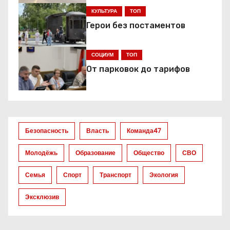
ц
КУЛЬТУРА
ТОП
и
Герои без постаментов
я
СОЦИУМ
ТОП
п
От парковок до тарифов
о
з
а
Безопасность
Власть
Команда47
п
Молодёжь
Образование
Общество
СВО
и
Семья
Спорт
Транспорт
Экология
с
Эксклюзив
я