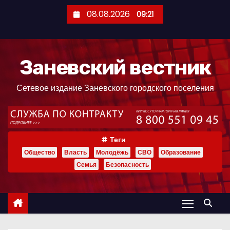
П
08.08.2026
09:21
е
р
е
Заневский вестник
й
т
Сетевое издание Заневского городского поселения
и
к
с
о
Теги
д
Общество
Власть
Молодёжь
СВО
Образование
е
Семья
Безопасность
р
ж
и
м